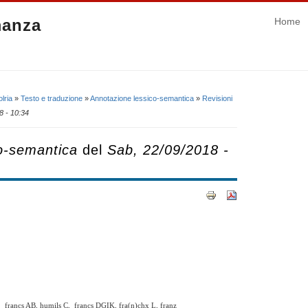
manza
Home
lria
»
Testo e traduzione
»
Annotazione lessico-semantica
»
Revisioni
8 - 10:34
o-semantica
del
Sab, 22/09/2018 -
⇒
francs AB, humils C, francs DGIK, fra(n)chx L, franz