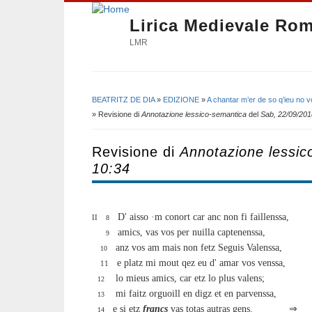
Lirica Medievale Ro
LMR
BEATRITZ DE DIA
»
EDIZIONE
»
A chantar m’er de so q’ieu no vo
Tu sei qui
» Revisione di
Annotazione lessico-semantica
del
Sab, 22/09/201
Revisione di
Annotazione lessic
10:34
D' aisso ·m conort car anc non fi faillenssa,
II
8
amics, vas vos per nuilla captenenssa,
9
anz vos am mais non fetz Seguis Valenssa,
10
e platz mi mout qez eu d' amar vos venssa,
11
lo mieus amics, car etz lo plus valens;
12
mi faitz orguoill en digz et en parvenssa,
13
e si etz
francs
vas totas autras gens. 
14