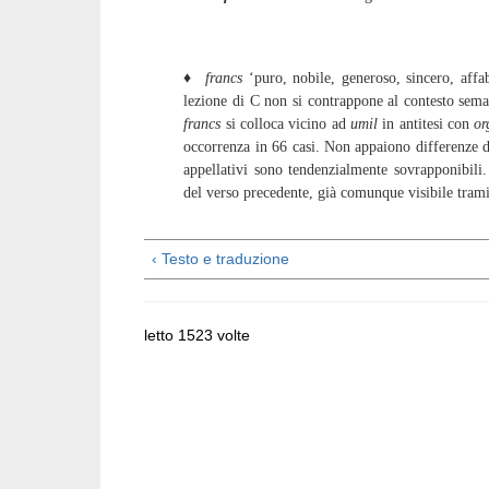
M, francs N, uos francx R,
♦​
francs
‘puro, nobile, generoso, sincero, affa
lezione di C non si contrappone al contesto semanti
francs
si colloca vicino ad
umil
in antitesi con
or
occorrenza in 66 casi. Non appaiono differenze 
appellativi sono tendenzialmente sovrapponibili
del verso precedente, già comunque visibile trami
‹ Testo e traduzione
letto 1523 volte