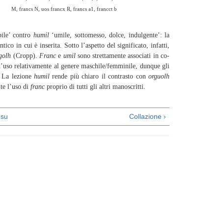
 francs a1, francct b
bile’ contro
humil
‘umile, sottomesso, dolce, indulgente’: la
co in cui è inserita. Sotto l’aspetto del significato, infatti,
golh
(Cropp).
Franc
e
umil
sono strettamente associati in co-
d’uso relativamente al genere maschile/femminile, dunque gli
. La lezione
humil
rende più chiaro il contrasto con
orguolh
te l’uso di
franc
proprio di tutti gli altri manoscritti.
su
Collazione ›