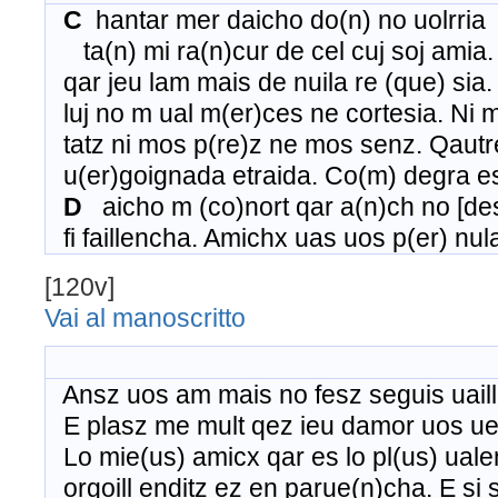
C
hantar mer daicho do(n) no uolrria
ta(n) mi ra(n)cur de cel cuj soj amia.
qar jeu lam mais de nuila re (que) sia.
luj no m ual m(er)ces ne cortesia. Ni 
tatz ni mos p(re)z ne mos senz. Qautr
u(er)goignada etraida. Co(m) degra ess
D
aicho m (co)nort qar a(n)ch no [d
fi faillencha. Amichx uas uos p(er) nu
[120v]
Vai al manoscritto
Ansz uos am mais no fesz seguis uail
E plasz me mult qez ieu damor uos ue
Lo mie(us) amicx qar es lo pl(us) uale
orgoill enditz ez en parue(n)cha. E si 