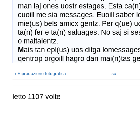
man laj ones uostr estages. Esta ca(n
cuoill me sia messages. Euoill saber l
mie(us) bels amicx gentz. Per q(ue) 
ta(n) fer e ta(n) saluages. No saj si ses
o maltalentz.
M
ais tan epl(us) uos ditga lomessage
qentrop orgoill hagro dan mai(n)tas ge
‹ Riproduzione fotografica
su
letto 1107 volte