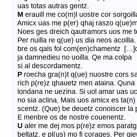
uas totas autras gentz.
M
erauill me co(m)l uostre cor sorgoill
Amicx uas me p(er) qhaj raszo q(ue)m 
Noes ges dreich qautramors uos me toi
Per nuilla re q(ue) us dia neos acoilla
bre os qals fol com(en)chamentz […]o
ja damnedieu no uoilla. Qe ma colpa
si al descordamentz.
P
roecha gra(n)t q(ue) nuostre cors sa
rich p(re)z qhauetz men ataina. Quna
londana ne uezina. Si uol amar uas u
no sia aclina. Mais uos amicx es ta(n)
scentz. (Que) be deuetz conoiscer la p
E menbre os de nostre couenentz.
U
aler me dej mos p(re)z emos paratg
beltatz. e pl(us) mo fi corages. Per qi