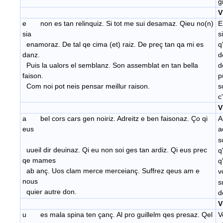
g
V
e non es tan relinquiz. Si tot me sui desamaz. Qieu no(n)
E
sia
s
enamoraz. De tal qe cima (et) raiz. De preç tan qa mi es
q
danz.
d
Puis la ualors el semblanz. Son assemblat en tan bella
d
faison.
p
Com noi pot neis pensar meillur raison.
s
c
V
a bel cors cars gen noiriz. Adreitz e ben faisonaz. Ço qi
A
eus
a
s
uueil dir deuinaz. Qi eu non soi ges tan ardiz. Qi eus prec
q
qe mames
q
ab anç. Uos clam merce merceianç. Suffrez qeus am e
v
nous
s
quier autre don.
d
V
u es mala spina ten çanç. Al pro guillelm qes presaz. Qel
V