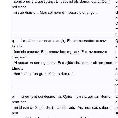
sons o uers a qest çanç. E respond als demandanz. Com
p
noi troba
e
ni sab diuision. Mas sol nom entreuers e chançon.
c
e
c
m
II
q i eu ai motz mascles auçiç. En chansonettas assaz.
Q
Emotz
e
feminis pausaz. En uersetz bos egraçiz. E cortz sonez e
e
chaçanz.
e
Ai auçuç'en uerseç manz. Et auçida chansoner ab lonc son.
e
Elmotz
a
damb dos dun gran el chan dun ton.
e
e
t
II
e si eu (en) soi desmentiz. Qaissi non sia uertaz. Non er
E
hom per
q
mi blasmaz. Si per dreit ma contradiz. Anz nes sas sabers
n
plus
s