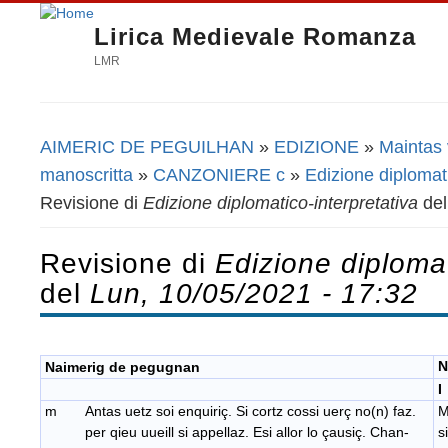
Lirica Medievale Romanza
LMR
AIMERIC DE PEGUILHAN
»
EDIZIONE
»
Maintas 
Tu sei qui
manoscritta
»
CANZONIERE c
»
Edizione diplomati
Revisione di
Edizione diplomatico-interpretativa
de
Revisione di
Edizione diplomat
del
Lun, 10/05/2021 - 17:32
N
Naimerig de pegugnan
I
m Antas uetz soi enquiriç. Si cortz cossi uerç no(n) faz.
M
per qieu uueill si appellaz. Esi allor lo çausiç. Chan-
s