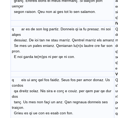
granç. Entrels bons el meus mermanç. Si daiçon port
a
uençer
e
segon raison. Qeu non ai ges tot lo sen salamon.
s
q
I
q ar es de son log partiz. Donneis qi ia fu presaz. mi soi
Q
alqes
d
desuiaz. De ioi tan ne stau marriz. Qentrel marriz els amanz
m
Se mes un pales enianz. Qenianan lu(n)s lautre cre far son
d
pron.
q
E noi garda te(m)ps ni per qe ni con.
s
q
e
V
q eis ui anç qel fos faidiz. Seus fos per amor donaz. Us
Q
cordos
s
qa dreitz solaz. Nis sira e corç e couiz. per qem par qe dur
u
dos
n
tanç. Us mes non façi un anz. Qan regnaua donneis ses
p
traiçon.
u
Grieu es qi ue con es esab con fon.
q