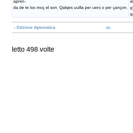
apren-
a
da de te los moç el son. Qalqes uuilla per uers o per çançon.
q
q
‹ Edizione diplomatica
su
letto 498 volte