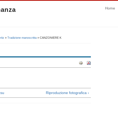
manza
Home
ritz
»
Tradizione manoscritta
» CANZONIERE K
su
Riproduzione fotografica ›