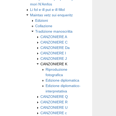
mori N’Amfos
Li fol e·ill put e·ill fillol
Maintas vetz sui enqueritz
Edizioni
Collazione
Tradizione manoscritta
CANZONIERE A
CANZONIERE C
CANZONIERE Da
CANZONIERE I
CANZONIERE J
CANZONIERE K
Riproduzione
fotografica
Edizione diplomatica
Edizione diplomatico-
interpretativa
CANZONIERE Q
CANZONIERE R
CANZONIERE U
CANZONIERE c