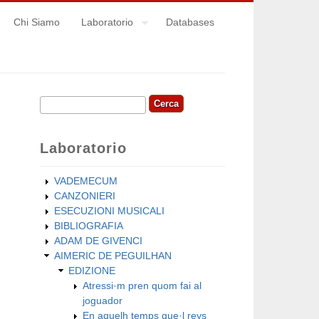
Chi Siamo
Laboratorio
Databases
Cerca
Form di ricerca
Laboratorio
VADEMECUM
CANZONIERI
ESECUZIONI MUSICALI
BIBLIOGRAFIA
ADAM DE GIVENCI
AIMERIC DE PEGUILHAN
EDIZIONE
Atressi·m pren quom fai al
joguador
En aquelh temps que·l reys