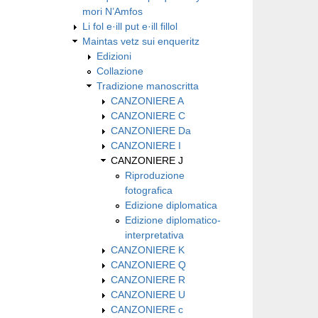
mori N’Amfos
Li fol e·ill put e·ill fillol
Maintas vetz sui enqueritz
Edizioni
Collazione
Tradizione manoscritta
CANZONIERE A
CANZONIERE C
CANZONIERE Da
CANZONIERE I
CANZONIERE J
Riproduzione
fotografica
Edizione diplomatica
Edizione diplomatico-
interpretativa
CANZONIERE K
CANZONIERE Q
CANZONIERE R
CANZONIERE U
CANZONIERE c