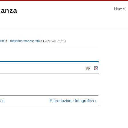
manza
Home
ritz
»
Tradizione manoscritta
» CANZONIERE J
su
Riproduzione fotografica ›