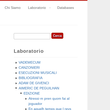
Chi Siamo
Laboratorio
Databases
Cerca
Form di ricerca
Laboratorio
VADEMECUM
CANZONIERI
ESECUZIONI MUSICALI
BIBLIOGRAFIA
ADAM DE GIVENCI
AIMERIC DE PEGUILHAN
EDIZIONE
Atressi·m pren quom fai al
joguador
En aquelh temps que·l reys