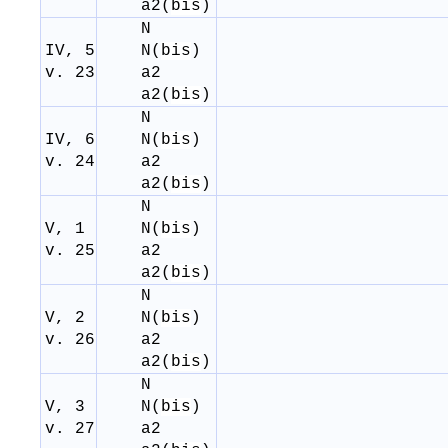
a
2
(
bis
)
N
IV, 5
N(
bis
)
v. 23
a
2
a
2
(
bis
)
N
IV, 6
N(
bis
)
v. 24
a
2
a
2
(
bis
)
N
V, 1
N(
bis
)
v. 25
a
2
a
2
(
bis
)
N
V, 2
N(
bis
)
v. 26
a
2
a
2
(
bis
)
N
V, 3
N(
bis
)
v. 27
a
2