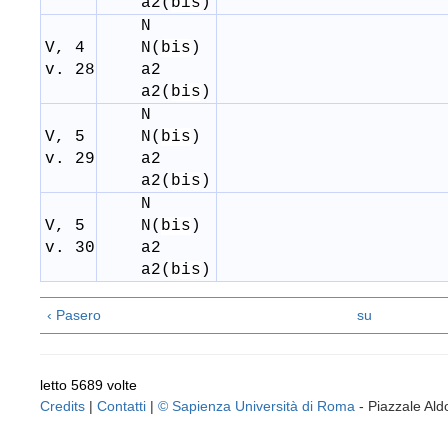
a
2
(
bis
)
N
V, 4
N(
bis
)
v. 28
a
2
a
2
(
bis
)
N
V, 5
N(
bis
)
v. 29
a
2
a
2
(
bis
)
N
V, 5
N(
bis
)
v. 30
a
2
a
2
(
bis
)
‹ Pasero
su
letto 5689 volte
Credits
|
Contatti
|
© Sapienza Università di Roma
- Piazzale A