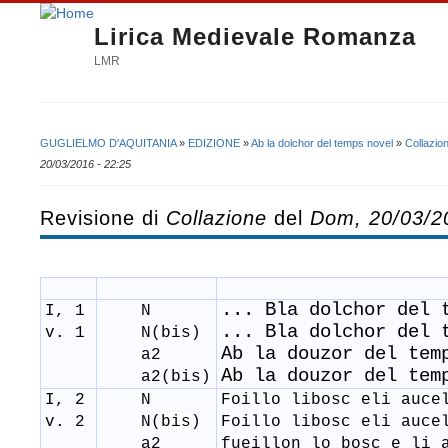
Lirica Medievale Romanza
LMR
GUGLIELMO D'AQUITANIA
»
EDIZIONE
»
Ab la dolchor del temps novel
»
Collazio
Tu sei qui
20/03/2016 - 22:25
Revisione di
Collazione
del
Dom, 20/03/2
... Bla dolchor del 
I, 1
N
... Bla dolchor del 
v. 1
N(bis)
Ab la douzor del temp
a
2
Ab la douzor del tem
a
2
(bis)
I, 2
N
Foillo libosc eli auce
v. 2
N(
bis
)
Foillo libosc eli auce
a
2
​fueillon lo bosc e li 