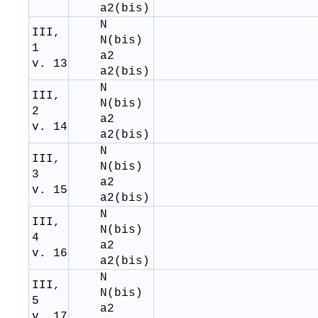
a
2
(
bis
)
N
III,
N(
bis
)
1
a
2
v. 13
a
2
(
bis
)
N
III,
N(
bis
)
2
a
2
v. 14
a
2
(
bis
)
N
III,
N(
bis
)
3
a
2
v. 15
a
2
(
bis
)
N
III,
N(
bis
)
4
a
2
v. 16
a
2
(
bis
)
N
III,
N(
bis
)
5
a
2
v. 17