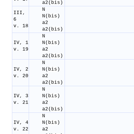
a
2
(
bis
)
N
III,
N(
bis
)
6
a
2
v. 18
a
2
(
bis
)
N
IV, 1
N(
bis
)
v. 19
a
2
a
2
(
bis
)
N
IV, 2
N(
bis
)
v. 20
a
2
a
2
(
bis
)
N
IV, 3
N(
bis
)
v. 21
a
2
a
2
(
bis
)
N
IV, 4
N(
bis
)
v. 22
a
2