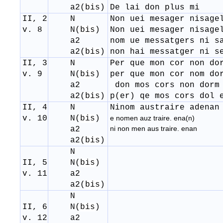
a
2
(
bis
)
De lai don plus mi
II, 2
N
Non uei mesager nisage
v. 8
N(
bis
)
Non uei mesager nisage
a
2
​nom ue messatgers ni s
a
2
(
bis
)
non hai messatger ni s
II, 3
N
Per que mon cor non do
v. 9
N(
bis
)
per que mon cor nom do
a
2
don mos cors non dorm
a
2
(
bis
)
p(er) qe mos cors dol 
II, 4
N
Ninom austraire adenan
v. 10
N(
bis
)
e nomen auz traire. ena(n)
ni non men aus traire. enan
a
2
a
2
(
bis
)
N
II, 5
N(
bis
)
v. 11
a
2
a
2
(
bis
)
N
II, 6
N(
bis
)
v. 12
a
2