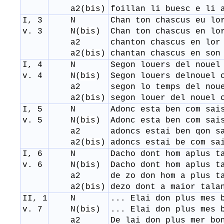
a
2
(
bis
)
foillan li buesc e li 
I, 3
N
Chan ton chascus eu lo
v. 3
N(
bis
)
​Chan ton chascus en lo
a
2
​chanton chascus en lor
a
2
(
bis
)
chantan chascus en son
I, 4
N
Segon louers del nouel
v. 4
N(
bis
)
Segon louers delnouel 
a
2
segon lo temps del nou
a
2
(
bis
)
segon louer del nouel 
I, 5
N
Adonc esta ben com sai
v. 5
N(
bis
)
​Adonc esta ben com sai
a
2
adoncs estai ben qon s
a
2
(
bis
)
adoncs estai be com sa
I, 6
N
Dacho dont hom aplus t
v. 6
N(
bis
)
Dacho dont hom aplus t
a
2
de zo don hom a plus t
a
2
(
bis
)
dezo dont a maior tala
II, 1
N
... Elai don plus mes 
v. 7
N(
bis
)
... Elai don plus mes 
a
2
De lai don plus mer bo