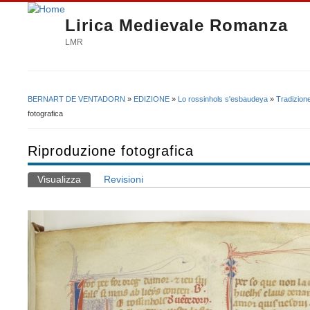
Lirica Medievale Romanza
LMR
BERNART DE VENTADORN
»
EDIZIONE
»
Lo rossinhols s'esbaudeya
»
Tradizion
Tu sei qui
fotografica
Riproduzione fotografica
Visualizza
(scheda attiva)
Revisioni
Schede primarie