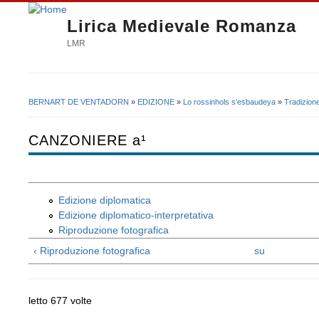
Lirica Medievale Romanza
LMR
BERNART DE VENTADORN
»
EDIZIONE
»
Lo rossinhols s'esbaudeya
»
Tradizion
Tu sei qui
CANZONIERE a¹
Edizione diplomatica
Edizione diplomatico-interpretativa
Riproduzione fotografica
‹ Riproduzione fotografica
su
letto 677 volte