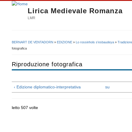
Lirica Medievale Romanza
LMR
BERNART DE VENTADORN
»
EDIZIONE
»
Lo rossinhols s'esbaudeya
»
Tradizion
Tu sei qui
fotografica
Riproduzione fotografica
‹ Edizione diplomatico-interpretativa
su
letto 507 volte