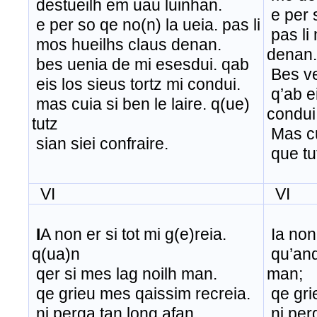
destueilh em uau luinhan.
e per 
e per so qe no(n) la ueia. pas li
pas li
mos hueilhs claus denan.
denan.
bes uenia de mi esesdui. qab
Bes ve
eis los sieus tortz mi condui.
q’ab ei
mas cuia si ben le laire. q(ue)
condui
tutz
Mas cui
sian siei confraire.
que tut
VI
VI
I
A non er si tot mi g(e)reia.
Ia non 
q(ua)n
qu’anq
qer si mes lag noilh man.
man;
qe grieu mes qaissim recreia.
qe gri
ni perga tan long afan.
ni per