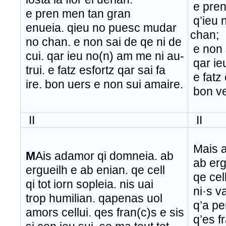
e pren
e pren men tan gran
q’ieu 
enueia. qieu no puesc mudar
chan;
no chan. e non sai de qe ni de
e non s
cui. qar ieu no(n) am me ni au-
qar ie
trui. e fatz esfortz qar sai fa
e fatz 
ire. bon uers e non sui amaire.
bon ve
II
II
Mais a
M
Ais adamor qi domneia. ab
ab erg
ergueilh e ab enian. qe cell
qe cell
qi tot iorn sopleia. nis uai
ni·s va
trop humilian. qapenas uol
q’a pe
amors cellui. qes fran(c)s e sis
q’es fr