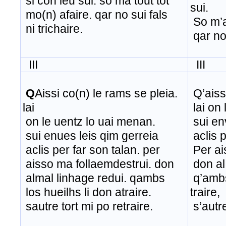
si con ieu sui. so ma tout tot
sui.
mo(n) afaire. qar no sui fals
So m’a
ni trichaire.
qar no 
III
III
Q
Aissi co(n) le rams se pleia.
Q’aiss
lai
lai on
on le uentz lo uai menan.
sui env
sui enues leis qim gerreia
aclis p
aclis per far son talan. per
Per ai
aisso ma follaemdestrui. don
don al
almal linhage redui. qambs
q’ambs
los hueilhs li don atraire.
traire,
sautre tort mi po retraire.
s’autre