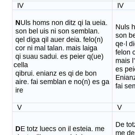
IV
IV
N
Uls homs non ditz qi la ueia.
Nuls h
son bel uis ni son semblan.
son be
qel diga qil auer deia. felo(n)
qe·l di
cor ni mal talan. mais laiga
felon c
qi suau sadui. es peier q(ue)
mais l’
cella
es peie
qibrui. enianz es qi de bon
Enianz
aire. fai semblan e no(n) es ga
fai se
ire
V
V
De totz
D
E totz luecs on il esteia. me
me des