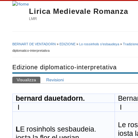
Lirica Medievale Romanza
LMR
BERNART DE VENTADORN
»
EDIZIONE
»
Lo rossinhols s'esbaudeya
»
Tradizion
Tu sei qui
diplomatico-interpretativa
Edizione diplomatico-interpretativa
Visualizza
(scheda attiva)
Revisioni
Schede primarie
bernard dauetadorn.
Bernar
I
I
Le ros
L
E rosinhols sesbaudeia.
iosta l
iosta la flor el uerian.