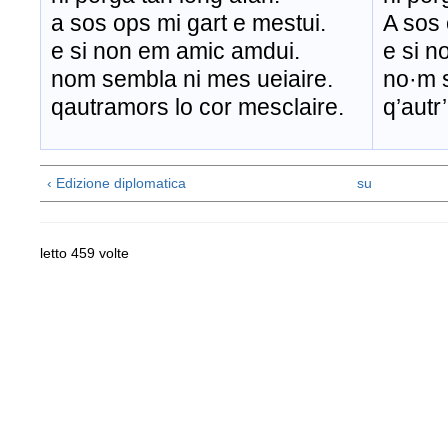
a sos ops mi gart e mestui.
A sos 
e si non em amic amdui.
e si n
nom sembla ni mes ueiaire.
no·m s
qautramors lo cor mesclaire.
q’autr
‹ Edizione diplomatica
su
letto 459 volte