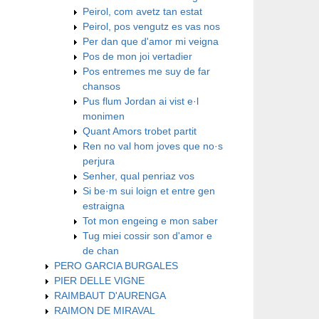
Peirol, com avetz tan estat
Peirol, pos vengutz es vas nos
Per dan que d'amor mi veigna
Pos de mon joi vertadier
Pos entremes me suy de far
chansos
Pus flum Jordan ai vist e·l
monimen
Quant Amors trobet partit
Ren no val hom joves que no·s
perjura
Senher, qual penriaz vos
Si be·m sui loign et entre gen
estraigna
​Tot mon engeing e mon saber
​Tug miei cossir son d'amor e
de chan
PERO GARCIA BURGALES
PIER DELLE VIGNE
RAIMBAUT D'AURENGA
RAIMON DE MIRAVAL