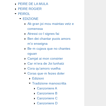
PEIRE DE LA MULA
PEIRE ROGIER
PEIROL
EDIZIONE
Ab gran joi mou maintas vetz e
comenssa
Atressi co·l signes fai
Ben dei chantar puois amors
m'o enseigna
Be·m cujava que no chantes
oguan
Camjat ai mon consirier
Car m'era de Joi lunhatz
Cora qu'amors vuelha
Coras que·m fezes doler
Edizioni
Tradizione manoscritta
Canzoniere A
Canzoniere B
Canzoniere C
Canzoniere D