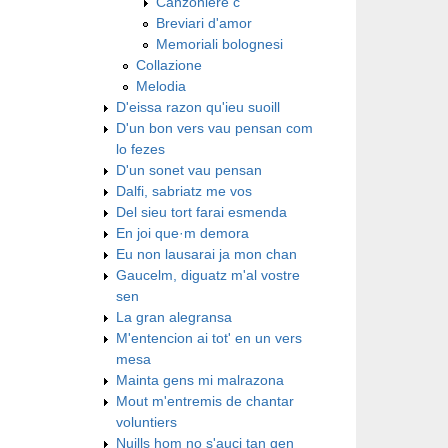
Canzoniere c
Breviari d'amor
Memoriali bolognesi
Collazione
Melodia
D'eissa razon qu'ieu suoill
D'un bon vers vau pensan com
lo fezes
D'un sonet vau pensan
Dalfi, sabriatz me vos
Del sieu tort farai esmenda
En joi que·m demora
Eu non lausarai ja mon chan
Gaucelm, diguatz m'al vostre
sen
La gran alegransa
M'entencion ai tot' en un vers
mesa
Mainta gens mi malrazona
Mout m'entremis de chantar
voluntiers
Nuills hom no s'auci tan gen