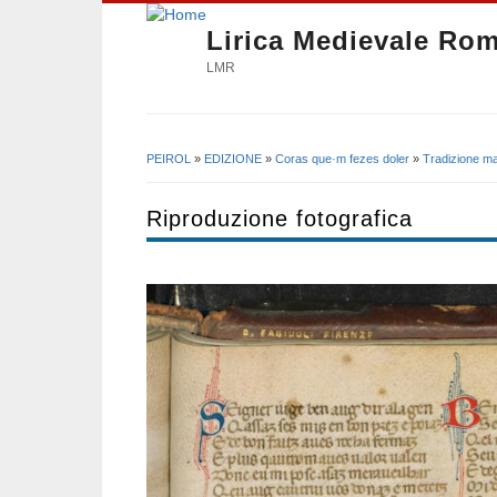
Lirica Medievale Ro
LMR
PEIROL
»
EDIZIONE
»
Coras que·m fezes doler
»
Tradizione ma
Tu sei qui
Riproduzione fotografica