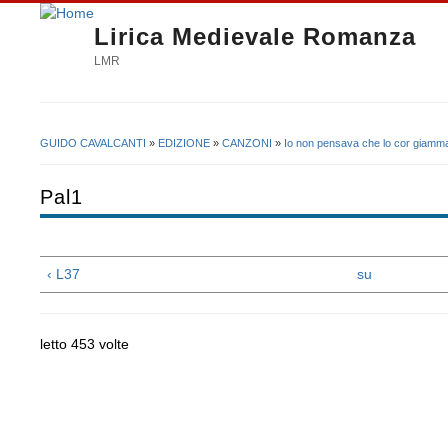
Lirica Medievale Romanza
LMR
GUIDO CAVALCANTI
»
EDIZIONE
»
CANZONI
»
Io non pensava che lo cor giamma
Tu sei qui
Pal1
‹ L37
su
letto 453 volte