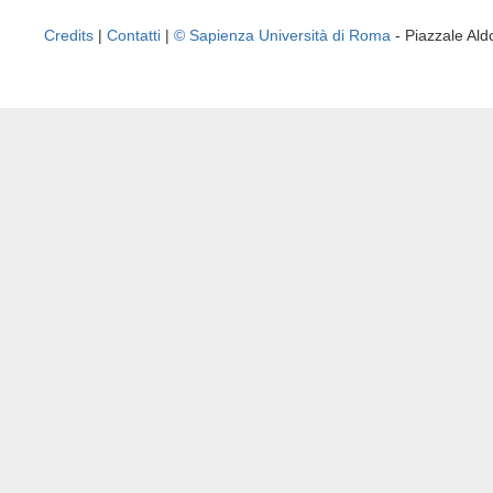
Credits
|
Contatti
|
© Sapienza Università di Roma
- Piazzale A