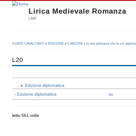
Lirica Medievale Romanza
LMR
GUIDO CAVALCANTI
»
EDIZIONE
»
CANZONI
»
Io non pensava che lo cor giamma
Tu sei qui
L20
Edizione diplomatica
‹ Edizione diplomatica
su
letto 561 volte