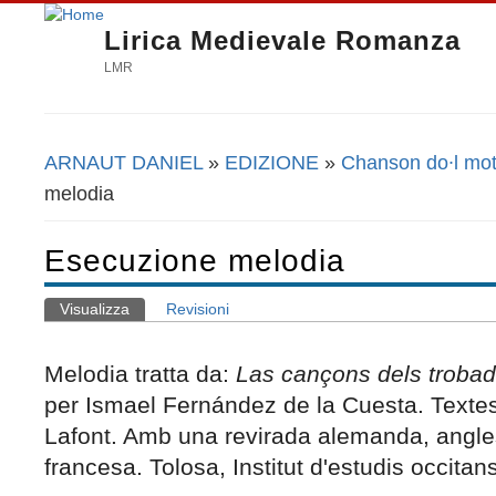
Lirica Medievale Romanza
LMR
ARNAUT DANIEL
»
EDIZIONE
»
Chanson do∙l mot
Tu sei qui
melodia
Esecuzione melodia
Visualizza
(scheda attiva)
Revisioni
Schede primarie
Melodia tratta da:
Las cançons dels troba
per Ismael Fernández de la Cuesta. Textes
Lafont. Amb una revirada alemanda, angle
francesa.
Tolosa, Institut d'estudis occitan