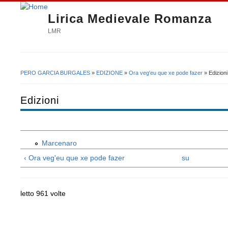
Lirica Medievale Romanza
LMR
PERO GARCIA BURGALES
»
EDIZIONE
»
Ora veg'eu que xe pode fazer
» Edizioni
Tu sei qui
Edizioni
Marcenaro
‹ Ora veg'eu que xe pode fazer
su
letto 961 volte