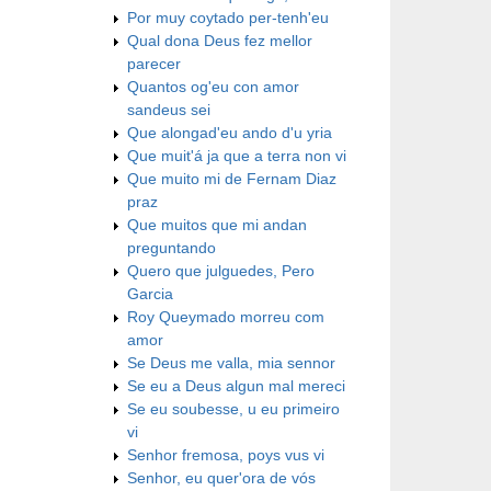
Por muy coytado per-tenh'eu
Qual dona Deus fez mellor
parecer
Quantos og'eu con amor
sandeus sei
Que alongad'eu ando d'u yria
Que muit'á ja que a terra non vi
Que muito mi de Fernam Diaz
praz
Que muitos que mi andan
preguntando
Quero que julguedes, Pero
Garcia
Roy Queymado morreu com
amor
Se Deus me valla, mia sennor
Se eu a Deus algun mal mereci
Se eu soubesse, u eu primeiro
vi
Senhor fremosa, poys vus vi
Senhor, eu quer'ora de vós