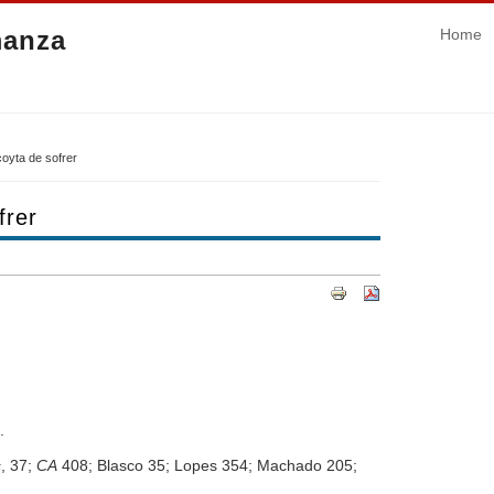
manza
Home
oyta de sofrer
frer
.
.
s
, 37;
CA
408; Blasco 35; Lopes 354; Machado 205;