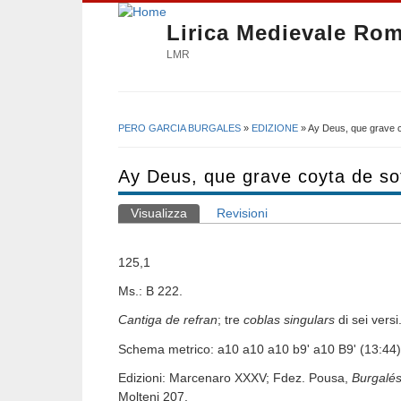
Lirica Medievale Ro
LMR
PERO GARCIA BURGALES
»
EDIZIONE
» Ay Deus, que grave c
Tu sei qui
Ay Deus, que grave coyta de so
Visualizza
(scheda attiva)
Revisioni
Schede primarie
125,1
Ms.: B 222.
Cantiga de refran
; tre
coblas singulars
di sei versi
Schema metrico: a10 a10 a10 b9' a10 B9' (13:44)
Edizioni: Marcenaro XXXV; Fdez. Pousa,
Burgalé
Molteni 207.