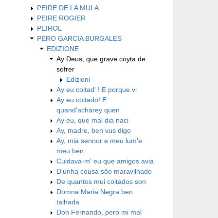
PEIRE DE LA MULA
PEIRE ROGIER
PEIROL
PERO GARCIA BURGALES
EDIZIONE
Ay Deus, que grave coyta de
sofrer
Edizioni
Ay eu coitad' ! E porque vi
Ay eu coitado! E
quand'acharey quen
Ay eu, que mal dia naci
Ay, madre, ben vus digo
Ay, mia sennor e meu lum'e
meu ben
Cuidava-m' eu que amigos avia
D'unha cousa sõo maravilhado
De quantos mui coitados son
Domna Maria Negra ben
talhada
Don Fernando, pero mi mal