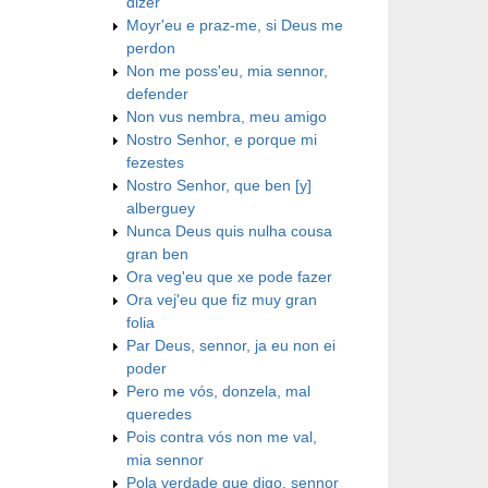
dizer
Moyr'eu e praz-me, si Deus me
perdon
Non me poss'eu, mia sennor,
defender
Non vus nembra, meu amigo
Nostro Senhor, e porque mi
fezestes
Nostro Senhor, que ben [y]
alberguey
Nunca Deus quis nulha cousa
gran ben
Ora veg'eu que xe pode fazer
Ora vej'eu que fiz muy gran
folia
Par Deus, sennor, ja eu non ei
poder
Pero me vós, donzela, mal
queredes
Pois contra vós non me val,
mia sennor
Pola verdade que digo, sennor