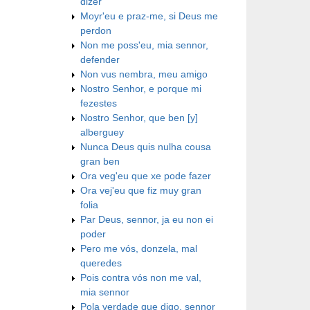
dizer
Moyr'eu e praz-me, si Deus me
perdon
Non me poss'eu, mia sennor,
defender
Non vus nembra, meu amigo
Nostro Senhor, e porque mi
fezestes
Nostro Senhor, que ben [y]
alberguey
Nunca Deus quis nulha cousa
gran ben
Ora veg'eu que xe pode fazer
Ora vej'eu que fiz muy gran
folia
Par Deus, sennor, ja eu non ei
poder
Pero me vós, donzela, mal
queredes
Pois contra vós non me val,
mia sennor
Pola verdade que digo, sennor