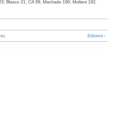
 23; Blasco 21;
CA
99; Machado 190; Molteni 192.
su
Edizioni ›