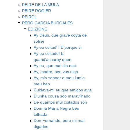
PEIRE DE LA MULA
PEIRE ROGIER
PEIROL
PERO GARCIA BURGALES
EDIZIONE
Ay Deus, que grave coyta de
sofrer
Ay eu coitad' ! E porque vi
Ay eu coitado! E
quand'acharey quen
Ay eu, que mal dia naci
Ay, madre, ben vus digo
Ay, mia sennor e meu lum'e
meu ben
Cuidava-m' eu que amigos avia
D'unha cousa sõo maravilhado
De quantos mui coitados son
Domna Maria Negra ben
talhada
Don Fernando, pero mi mal
digades