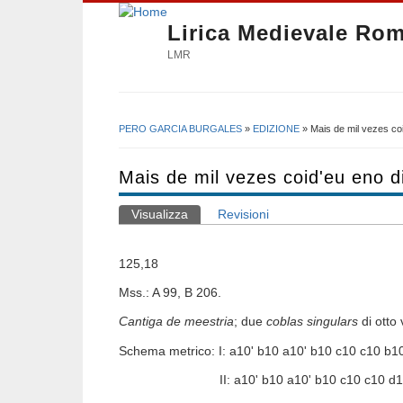
Lirica Medievale Ro
LMR
PERO GARCIA BURGALES
»
EDIZIONE
» Mais de mil vezes coi
Tu sei qui
Mais de mil vezes coid'eu eno d
Visualizza
(scheda attiva)
Revisioni
Schede primarie
125,18
Mss.: A 99, B 206.
Cantiga de meestria
; due
coblas singulars
di otto 
Schema metrico: I: a10' b10 a10' b10 c10 c10 b10
II: a10' b10 a10' b10 c10 c10 d10 d