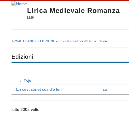
Lirica Medievale Romanza
LMR
ARNAUT DANIEL
»
EDIZIONE
»
En cest sonet coind'e leri
» Edizioni
Tu sei qui
Edizioni
Toja
‹ En cest sonet coind'e leri
su
letto 2005 volte