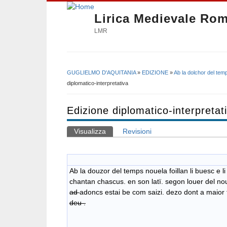
Lirica Medievale Ro
LMR
GUGLIELMO D'AQUITANIA
»
EDIZIONE
»
Ab la dolchor del tem
Tu sei qui
diplomatico-interpretativa
Edizione diplomatico-interpretat
Visualizza
(scheda attiva)
Revisioni
Schede primarie
Ab la douzor del temps nouela foillan li buesc e li
chantan chascus. en son latï. segon louer del no
ad
adoncs estai be com saizi. dezo dont a maior 
deu .