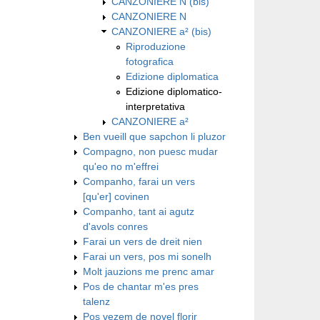
CANZONIERE N (bis)
CANZONIERE N
CANZONIERE a² (bis)
Riproduzione
fotografica
Edizione diplomatica
Edizione diplomatico-
interpretativa
CANZONIERE a²
Ben vueill que sapchon li pluzor
Compagno, non puesc mudar
qu'eo no m'effrei
Companho, farai un vers
[qu'er] covinen
Companho, tant ai agutz
d'avols conres
Farai un vers de dreit nien
Farai un vers, pos mi sonelh
Molt jauzions me prenc amar
Pos de chantar m'es pres
talenz
Pos vezem de novel florir