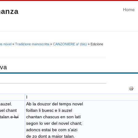
manza
Home
ps novel
»
Tradizione manoscritta
»
CANZONIERE a² (bis)
» Edizione
iva
I
 auzel.
Ab la douzor del temps novel
uel chant
foillan li buesc e li auzel
talan.
e lui
chantan chascus ​en son latï
segon lo ver del novel chant;
adoncs estai be com s'aizi
de zo dont a maior talan.