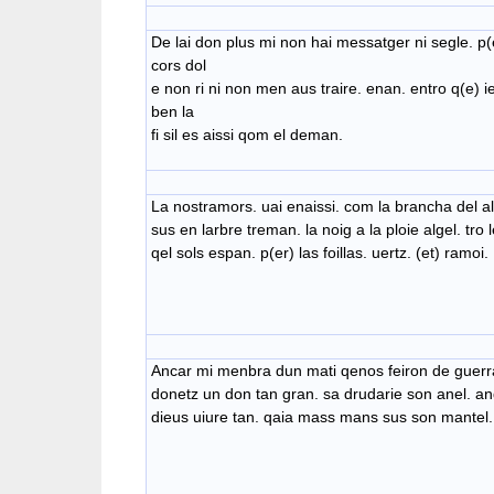
De lai don plus mi non hai messatger ni segle. p
cors dol
e non ri ni non men aus traire. enan. entro q(e) 
ben la
fi sil es aissi qom el deman.
La nostramors. uai enaissi. com la brancha del al
sus en larbre treman. la noig a la ploie algel. tr
qel sols espan. p(er) las foillas. uertz. (et) ramoi.
Ancar mi menbra dun mati qenos feiron de guerra
donetz un don tan gran. sa drudarie son anel. an
dieus uiure tan. qaia mass mans sus son mantel.