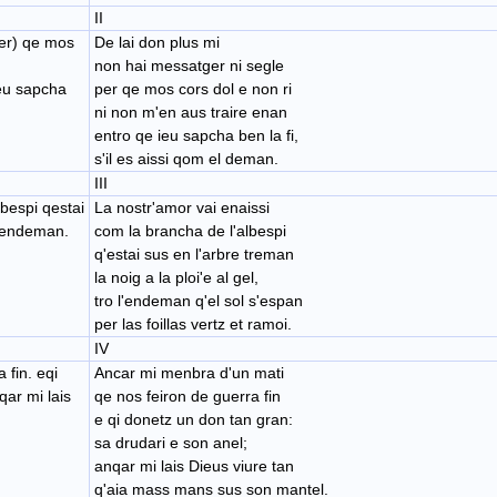
II
(er) qe mos
De lai don plus mi
non hai messatger ni segle
ieu sapcha
per qe mos cors dol e non ri
ni non m'en aus traire ​enan
​entro qe ieu sapcha ben la fi,
s'il es aissi qom el deman.
III
bespi qestai
La nostr'amor vai enaissi
o lendeman.
​com la brancha de l'albespi
q'estai sus en l'arbre treman
la noig a la ploi'e al gel,
tro l'endeman ​q'el sol s'espan
per las foillas vertz et ramoi.
IV
 fin. eqi
Ancar mi menbra d'un mati
qar mi lais
qe nos feiron de guerra fin
e qi donetz un don tan gran:
sa drudari e son anel;
​anqar mi lais Dieus viure tan
q'aia mass mans sus son mantel.