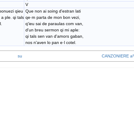
V
bonuezi qieu
Que non ai soing d'estran lati
 ple. qi tals
qe·m parta de mon bon vezi,
l.
q'ieu sai de paraulas ​com van,
d'un breu sermon qi mi aple:
qi tals sen van d'amors gaban,
nos n'aven lo pan e·l cotel.
su
CANZONIERE a²