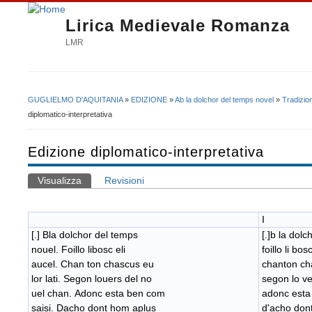
Lirica Medievale Romanza
LMR
GUGLIELMO D'AQUITANIA
»
EDIZIONE
»
Ab la dolchor del temps novel
»
Tradizio
Tu sei qui
diplomatico-interpretativa
Edizione diplomatico-interpretativa
Visualizza
(scheda attiva)
Revisioni
Schede primarie
I
[.] Bla dolchor del temps
[.]b la dol
nouel. Foillo libosc eli
foillo li bos
aucel. Chan ton chascus eu
​chanton c
lor lati. Segon louers del no
​segon lo v
uel chan. Adonc esta ben com
adonc esta
saisi. Dacho dont hom aplus
d'acho dont