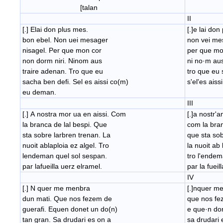
[talan
II
[.] Elai don plus mes.
[.]e lai don
bon ebel. Non uei mesager
​non vei me
nisagel. Per que mon cor
per que mon
non dorm niri. Ninom aus
​ni no·m au
traire adenan. Tro que eu
​tro que eu
sacha ben defi. Sel es aissi co(m)
s'el'es ais
eu deman.
III
[.] A nostra mor ua en aissi. Com
[.]a nostr'
la branca de lal bespi. Que
com la bran
sta sobre larbren trenan. La
que sta sob
nuoit ablaploia ez algel. Tro
​la nuoit ab 
lendeman quel sol sespan.
tro l'endem
par lafueilla uerz elramel.
par la fueil
IV
[.] N quer me menbra
[.]nquer m
dun mati. Que nos fezem de
que nos fe
guerafi. Equen donet un do(n)
e que·​n do
tan gran. Sa drudari es on a
sa drudari 