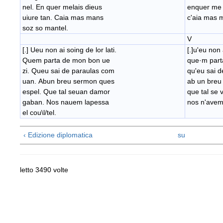
nel. En quer melais dieus
enquer me l
​uiure tan. Caia mas mans
c'aia mas 
soz so mantel.​
V
[.] Ueu non ai soing de lor lati.
[.]u'eu non 
Quem parta de mon bon ue
​que·m par
zi. Queu sai de paraulas com
​qu'eu sai 
uan. Abun breu sermon ques
ab un breu
espel. Que tal seuan damor
​que tal se
gaban. Nos nauem lapessa
nos n'avem 
el cou\l/tel.
‹ Edizione diplomatica
su
letto 3490 volte