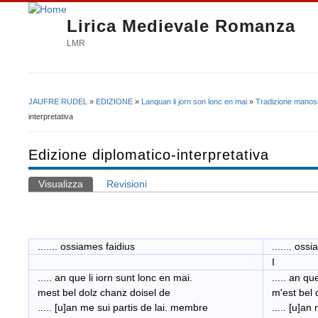
Lirica Medievale Romanza
LMR
JAUFRE RUDEL
»
EDIZIONE
»
Lanquan li jorn son lonc en mai
»
Tradizione manosc
Tu sei qui
interpretativa
Edizione diplomatico-interpretativa
Visualizza
(scheda attiva)
Revisioni
Schede primarie
....... ossiames faidius
....... oss
I
..... an que li iorn sunt lonc en mai.
..... an que
mest bel dolz chanz doisel de
m'est bel do
..... [u]an me sui partis de lai. membre
..... [u]an 