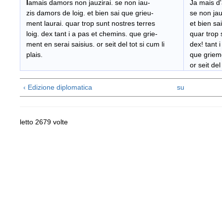
I
amais damors non jauzirai. se non iau-
Ja mais d'
zis damors de loig. et bien sai que grieu-
se non jauz
ment laurai. quar trop sunt nostres terres
et bien sai
loig. dex tant i a pas et chemins. que grie-
quar trop s
ment en serai saisius. or seit del tot si cum li
dex! tant i
plais.
que grieme
or seit del 
‹ Edizione diplomatica
su
letto 2679 volte