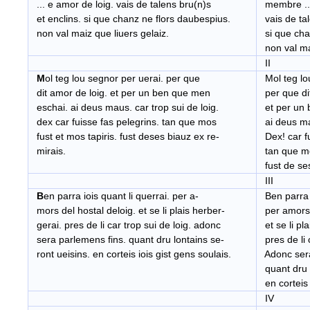
... e amor de loig. vais de talens bru(n)s
membre ...
et enclins. si que chanz ne flors daubespius.
vais de tal
non val maiz que liuers gelaiz.
si que chan
non val mai
II
M
ol teg lou segnor per uerai. per que
Mol teg lo
dit amor de loig. et per un ben que men
per que dit
eschai. ai deus maus. car trop sui de loig.
et per un 
dex car fuisse fas pelegrins. tan que mos
ai deus mau
fust et mos tapiris. fust deses biauz ex re-
Dex! car fu
mirais.
tan que mos
fust de ses
III
B
en parra iois quant li querrai. per a-
Ben parra j
mors del hostal deloig. et se li plais herber-
per amors d
gerai. pres de li car trop sui de loig. adonc
et se li pl
sera parlemens fins. quant dru lontains se-
pres de li c
ront ueisins. en corteis iois gist gens soulais.
Adonc sera
quant dru l
en corteis 
IV