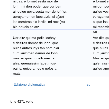
ni uay. e formet sesta mor de
e formet s
lonh. mi don poder que cor ben
mi don pod
ai. quieu ueya sesta mor de lo(n)g.
qu’ieu vey
uerayamen en luec aizis. si q(ue)-
verayamen 
las cambras els iardis. mi rece(m)-
si que las 
blo nouels palatz.
mi recembl
VII
Uer ditz qui ma pella lechay.
Ver ditz qu
e deziros damor de lonh. que
e deziros 
nulhs autres ioys tan nom plai.
que nulhs a
cum iauzimen damor de lonh.
cum jauzim
mas so quieu uuelh mes tant
Mas so qu’i
ahis. quenaissim fadet mos-
qu’enaissi·
pairis. quieu ames e nofos a
qu’ieu ame
matz.
‹ Edizione diplomatica
su
letto 4271 volte