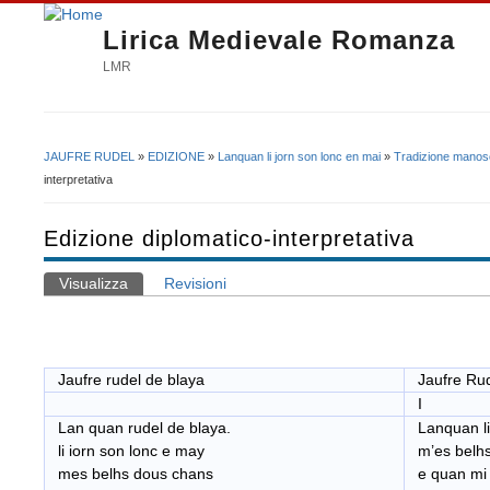
Lirica Medievale Romanza
LMR
JAUFRE RUDEL
»
EDIZIONE
»
Lanquan li jorn son lonc en mai
»
Tradizione manosc
Tu sei qui
interpretativa
Edizione diplomatico-interpretativa
Visualizza
(scheda attiva)
Revisioni
Schede primarie
Jaufre r
udel de blaya
Jaufre Rud
I
Lan quan rudel de blaya.
Lanquan li
li iorn son lonc e may
m’es belhs
mes belhs dous chans
e quan mi s