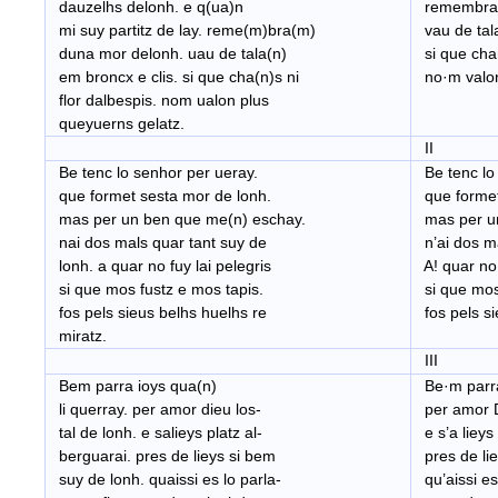
dauzelhs delonh. e q(ua)n
remembra·m
mi suy partitz de lay. reme(m)bra(m)
vau de tala
duna mor delonh. uau de tala(n)
si que chan
em broncx e clis. si que cha(n)s ni
no·m valon
flor dalbespis. nom ualon plus
queyuerns gelatz.
II
Be tenc lo senhor per ueray.
Be tenc lo
que formet sesta mor de lonh.
que formet
mas per un ben que me(n) eschay.
mas per un
nai dos mals quar tant suy de
n’ai dos ma
lonh. a quar no fuy lai pelegris
A! quar no 
si que mos fustz e mos tapis.
si que mos 
fos pels sieus belhs huelhs re
fos pels si
miratz.
III
Bem parra ioys qua(n)
Be·m parra 
li querray. per amor dieu los-
per amor Di
tal de lonh. e salieys platz al-
e s’a lieys
berguarai. pres de lieys si bem
pres de lie
suy de lonh. quaissi es lo parla-
qu’aissi es