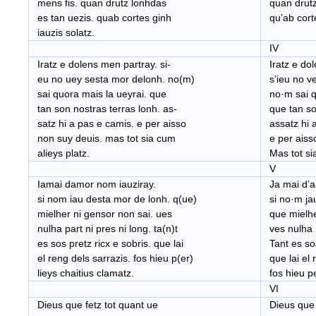
mens fis. quan drutz lonhdas
quan drutz
es tan uezis. quab cortes ginh
qu’ab corte
iauzis solatz.
IV
Iratz e dolens men partray. si-
Iratz e dol
eu no uey sesta mor delonh. no(m)
s’ieu no ve
sai quora mais la ueyrai. que
no
·
m sai q
tan son nostras terras lonh. as-
que tan son
satz hi a pas e camis. e per aisso
assatz hi 
non suy deuis. mas tot sia cum
e per aiss
alieys platz.
Mas tot sia
V
Iamai damor nom iauziray.
Ja mai d’a
si nom iau desta mor de lonh. q(ue)
si no·m jau
mielher ni gensor non sai. ues
que mielhe
nulha part ni pres ni long. ta(n)t
ves nulha p
es sos pretz ricx e sobris. que lai
Tant es sos
el reng dels sarrazis. fos hieu p(er)
que lai el 
lieys chaitius clamatz.
fos hieu pe
VI
Dieus que fetz tot quant ue
Dieus que f