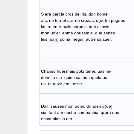
S
era part la cros del ris. don home
anc no tornet sai. no crezatz q(ue)m pogues
lai. retener nuils paradis. tant ai asis
mon uoler. enma dousamia. que senes
leis no(n) poiria. negun autre ioi auer.
C
hanso huei mais potz tener. uas mi-
dons ta uia. quieu sai ben quela uol-
ria. te auzir emi uezer.
D
alfi sauzes mon uoler. dir aren q(ue)
sia. tant am uostra companhia. q(ue) uos
ensaubias lo uer.