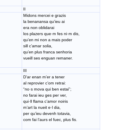
II
Midons mercei e grazis
la benanansa qu’ieu ai
era non oblidarai
los plazers que·m fes ni·m dis,
qu’en mi non a mais poder
sill c’amar solia,
qu’en plus franca senhoria
vueill ses enguan remaner.
III
D’ar enan m’er a tener
al reprovier c’om retrai:
“no·s mova qui ben estai”;
no farai ieu ges per ver,
qui·ll flama c’amor noiris
m’art la nueit e·l dia,
per qu’ieu devenh totavia,
com fai l’aurs el fuec, plus fis.