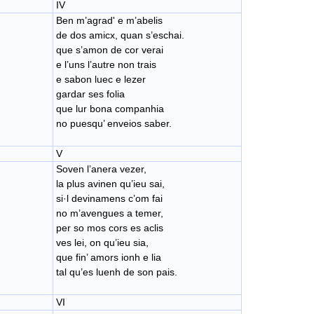
IV
Ben m’agrad' e m’abelis
de dos amicx, quan s’eschai.
que s’amon de cor verai
e l’uns l’autre non trais
e sabon luec e lezer
gardar ses folia
que lur bona companhia
no puesqu’ enveios saber.
V
Soven l’anera vezer,
la plus avinen qu’ieu sai,
si·l devinamens c’om fai
no m’avengues a temer,
per so mos cors es aclis
ves lei, on qu’ieu sia,
que fin’ amors ionh e lia
tal qu’es luenh de son pais.
VI