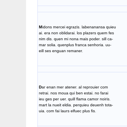
M
idons mercei egrazis. labenanansa quieu
ai. era non oblidarai. los plazers quem fes
nim dis. quen mi nona mais poder. sill ca-
mar solia. quenplus franca senhoria. uu-
eill ses enguan remaner.
D
ar enan mer atener. al reprouier com
retrai. nos moua qui ben estai. no farai
ieu ges per uer. quill flama camor noiris.
mart la nueit eldia. perquieu deuenh tota-
uia. com fai laurs elfuec plus fis.