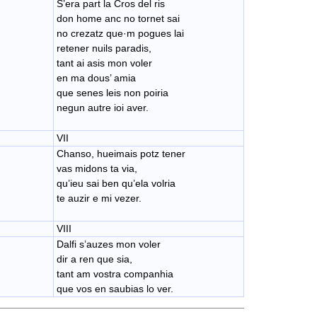
S’era part la Cros del ris
don home anc no tornet sai
no crezatz que·m pogues lai
retener nuils paradis,
tant ai asis mon voler
en ma dous’ amia
que senes leis non poiria
negun autre ioi aver.
VII
Chanso, hueimais potz tener
vas midons ta via,
qu’ieu sai ben qu’ela volria
te auzir e mi vezer.
VIII
Dalfi s’auzes mon voler
dir a ren que sia,
tant am vostra companhia
que vos en saubias lo ver.