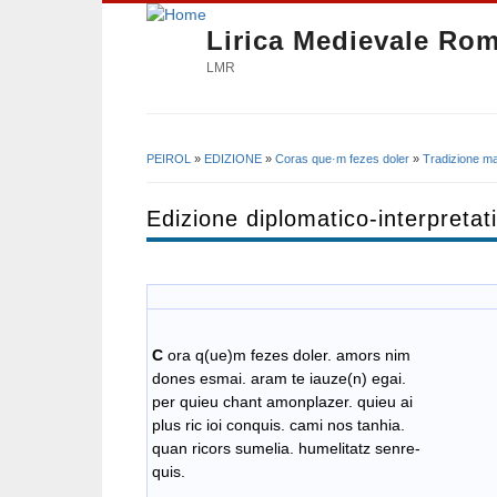
Lirica Medievale Ro
LMR
PEIROL
»
EDIZIONE
»
Coras que·m fezes doler
»
Tradizione ma
Tu sei qui
Edizione diplomatico-interpretat
C
ora q(ue)m fezes doler. amors nim
dones esmai. aram te iauze(n) egai.
per quieu chant amonplazer. quieu ai
plus ric ioi conquis. cami nos tanhia.
quan ricors sumelia. humelitatz senre-
quis.