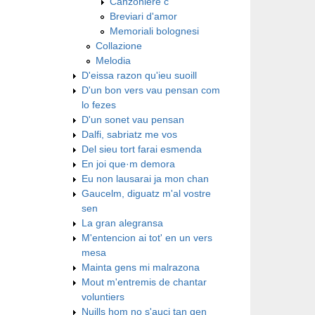
Canzoniere c
Breviari d'amor
Memoriali bolognesi
Collazione
Melodia
D'eissa razon qu'ieu suoill
D'un bon vers vau pensan com
lo fezes
D'un sonet vau pensan
Dalfi, sabriatz me vos
Del sieu tort farai esmenda
En joi que·m demora
Eu non lausarai ja mon chan
Gaucelm, diguatz m'al vostre
sen
La gran alegransa
M'entencion ai tot' en un vers
mesa
Mainta gens mi malrazona
Mout m'entremis de chantar
voluntiers
Nuills hom no s'auci tan gen