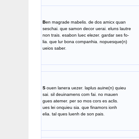
B
en magrade mabelis. de dos amicx quan
seschai. que samon decor uerai. eluns lautre
non trais. esabon luec elezer. gardar ses fo-
lia. que lur bona companhia. nopuesque(n)
ueios saber.
S
ouen lanera uezer. laplus auine(n) quieu
sai. sil deuinamens com fai. no mauen
gues atemer. per so mos cors es aclis.
ues lei onquieu sia. que finamors ionh
elia. tal ques luenh de son pais.