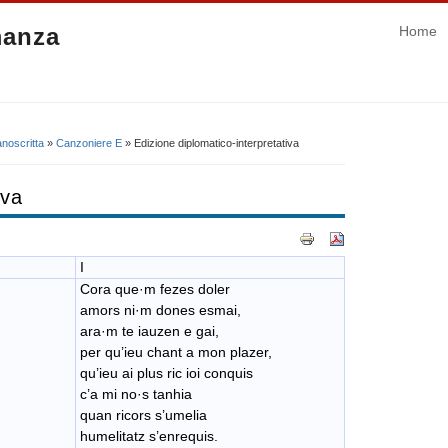
manza
Home
noscritta
»
Canzoniere E
» Edizione diplomatico-interpretativa
iva
I
Cora que·m fezes doler
amors ni·m dones esmai,
ara·m te iauzen e gai,
per qu’ieu chant a mon plazer,
qu’ieu ai plus ric ioi conquis
c’a mi no·s tanhia
quan ricors s’umelia
humelitatz s’enrequis.