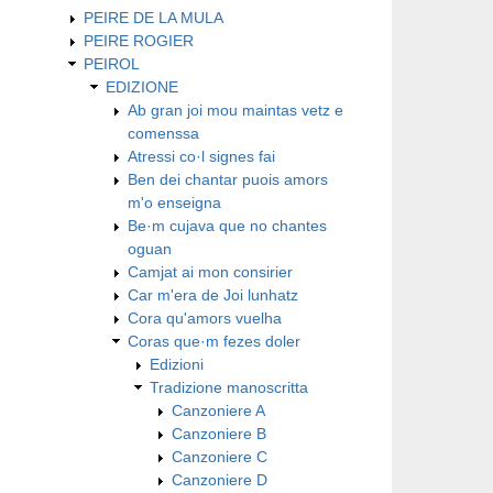
PEIRE DE LA MULA
PEIRE ROGIER
PEIROL
EDIZIONE
Ab gran joi mou maintas vetz e
comenssa
Atressi co·l signes fai
Ben dei chantar puois amors
m'o enseigna
Be·m cujava que no chantes
oguan
Camjat ai mon consirier
Car m'era de Joi lunhatz
Cora qu'amors vuelha
Coras que·m fezes doler
Edizioni
Tradizione manoscritta
Canzoniere A
Canzoniere B
Canzoniere C
Canzoniere D