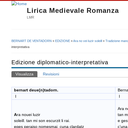
Lirica Medievale Romanza
LMR
BERNART DE VENTADORN
»
EDIZIONE
»
Ara no vei luzir soleill
»
Tradizione mano
Tu sei qui
interpretativa
Edizione diplomatico-interpretativa
Visualizza
(scheda attiva)
Revisioni
Schede primarie
bernart deue(n)tadorn.
Berna
I
I
Ara no 
A
ra nouei luzir
tan mi
soleill. tan mi son escurzit li rai.
e ges
eges peraiso nomesmai. cuna clardatz
c’una 