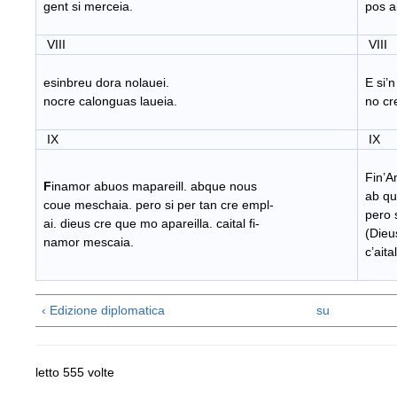
gent si merceia.
pos ai
VIII
VIII
esinbreu dora nolauei.
E si’n
nocre calonguas laueia.
no cre
IX
IX
Fin’Am
F
inamor abuos mapareill. abque nous
ab qu
coue meschaia. pero si per tan cre empl-
pero s
ai. dieus cre que mo apareilla. caital fi-
(Dieus
namor mescaia.
c’aita
‹ Edizione diplomatica
su
letto 555 volte