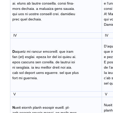
ai. eluns ab lautre conseilla. consi fina-
e l’un
mors dechaia. a maluaiza gens sauaia.
consi 
qui uos ni uostre conseill crei. damidieu
A! Ma
prec quel dechaia.
qui vo
Damid
IV
IV
D’aque
D
aquetz mi rancur emcoreill. que iram
que ir
fan (et) esglai. epeza lor del ioi quieu ai.
e peza
epos cascuns sen coreilla. de lautrui ioi
E pos 
ni sesglaia. ia ieu meillor dreit noi aia.
de l’au
cab sol deport uens eguerre. sel que plus
Ia ieu
fort mi guerreia.
c’ab s
sel qu
V
V
Nueit 
N
ueit eiornh planh esospir eueill. pl-
planh 
anh esospir epueis mapai. on meils mes-