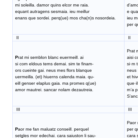
mi soleilla. damor quins elcor me raia.
d’amor
equant autragens sesmaia. ieu meillur
e qua
enans que sordei. perq(ue) mos cha(n)s nosordeia.
ieu me
per q
II
II
Prat m
P
rat mi semblon blanc euermeill. ai
aisi c
si com eldous tems demai. sim te finam-
si·m t
ors cueinte gai. neus mes flors blanque
neus m
uermeilla. (et) hiuerns calenda maia. qu-
et hiv
eill genser elaplus gaia. ma promes q(ue)
que·il
amor mautrei. sancar nolam dezautreia.
m’a p
S’anc
III
III
Paor m
P
aor me fan maluatz conseill. perquel
per qu
setgles mor edechai. cara saiuston li sau-
cara s