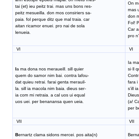
On mei
tai (et) ieu peitz trai. mas uns bons res-
mas un
peitz mesueilla. don mos consiriers sa-
don mo
paia. fol perque ditz que mal traia. car
Fol! P
aitan ricamor enuei. pro nai de sola
Car ai
lenueia.
pro n’
VI
VI
Ia ma
I
a ma dona nos meraueill. sill quier
si·ll 
quem do samor nim bai. contra lafou-
Contra
dat quieu retrai. farai genta merauil-
fara i
la. sill ia macola nim baia. dieus ser-
s’ill 
ia com mi retraia. a cal uos ui equal
Dieus!
uos uei. per benanansa quen ueia.
(a! Ca
per b
VII
VII
B
ernartz clama sidons mercei. pos aita(n)
Berna