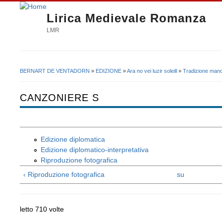
Lirica Medievale Romanza
LMR
BERNART DE VENTADORN
»
EDIZIONE
»
Ara no vei luzir soleill
»
Tradizione mano
Tu sei qui
CANZONIERE S
Edizione diplomatica
Edizione diplomatico-interpretativa
Riproduzione fotografica
‹ Riproduzione fotografica
su
letto 710 volte