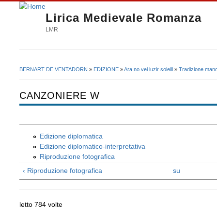
Lirica Medievale Romanza
LMR
BERNART DE VENTADORN
»
EDIZIONE
»
Ara no vei luzir soleill
»
Tradizione mano
Tu sei qui
CANZONIERE W
Edizione diplomatica
Edizione diplomatico-interpretativa
Riproduzione fotografica
‹ Riproduzione fotografica
su
letto 784 volte