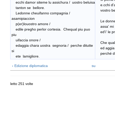
ecchi damor siteme lu assichura / uostro beluisa
e.cchi d'am
tanton se bellore.
vostro bel 
Ledonne cheuifanno compagnia /
asamipiaccion
Le donne 
p(er)louostro amore /
assa' mi p
edile pregho perlor cortesia. Chequal piu puo
ed'i' le pr
piu
uifaccia onore /
Che qual p
edaggia chara uostra segnoria / perche ditutte
ed aggia c
si
perché di 
ete lamigliore.
‹ Edizione diplomatica
su
letto 251 volte