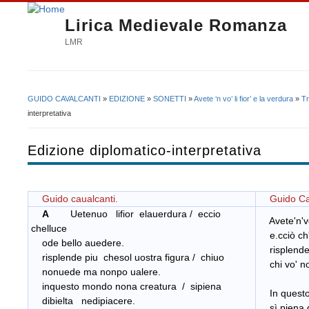
Lirica Medievale Romanza
LMR
GUIDO CAVALCANTI
»
EDIZIONE
»
SONETTI
»
Avete ‘n vo’ li fior’ e la verdura
»
Tr
Tu sei qui
interpretativa
Edizione diplomatico-interpretativa
Guido caualcanti.
Guido Cav
A
Uetenuo lifior elauerdura / eccio
Avete'n'vo 
chelluce
e.cciò ch'è
ode bello auedere.
risplende p
risplende piu chesol uostra figura / chiuo
chi vo' no
nonuede ma nonpo ualere.
inquesto mondo nona creatura / sipiena
In questo
dibielta nedipiacere.
sì piena di