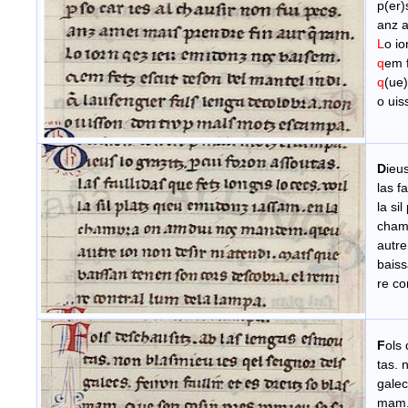
p(er)s
anz am
L
o i
q
em
q
(ue)
o uis
D
ieu
las fai
la sil
chamb
autre 
baissa
re con
F
ols
tas. n
galec
mam