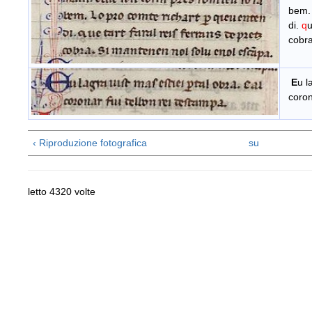
bem
di.
q
cobr
E
u
la
coron
‹ Riproduzione fotografica
su
letto 4320 volte