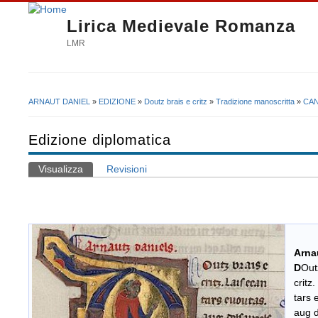
Lirica Medievale Romanza
LMR
ARNAUT DANIEL
»
EDIZIONE
»
Doutz brais e critz
»
Tradizione manoscritta
»
CAN
Tu sei qui
Edizione diplomatica
Visualizza
(scheda attiva)
Revisioni
Schede primarie
Arna
D
Out
critz.
tars e
aug d