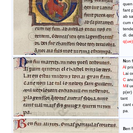
quen 
fant
ab sa 
cum n
tend
di. de
q(ue)
N
on 
A
l pr
L
ai o
C
anc
M
il 
p(er) 
tant
cant u
pa.
en f
B