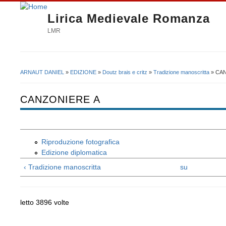
Lirica Medievale Romanza
LMR
ARNAUT DANIEL
»
EDIZIONE
»
Doutz brais e critz
»
Tradizione manoscritta
» CA
Tu sei qui
CANZONIERE A
Riproduzione fotografica
Edizione diplomatica
‹ Tradizione manoscritta
su
letto 3896 volte