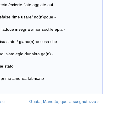
rte fiate aggiate oui-
rime usare/ no(n)poue -
nsegna amor soctile epia -
 / giano(n)ne cosa che
egle dunaltra ge(n) -
tato.
amorea fabricato
su
Guata, Manetto, quella scrignutuzza ›