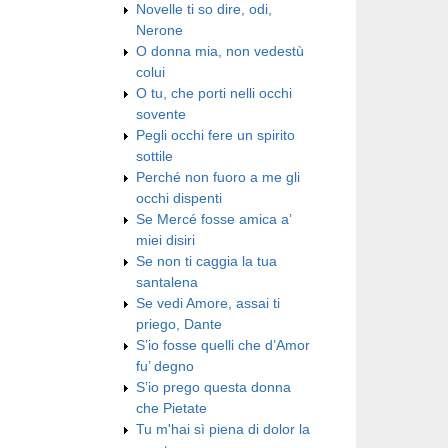
Novelle ti so dire, odi,
Nerone
O donna mia, non vedestù
colui
O tu, che porti nelli occhi
sovente
Pegli occhi fere un spirito
sottile
Perché non fuoro a me gli
occhi dispenti
Se Mercé fosse amica a’
miei disiri
Se non ti caggia la tua
santalena
Se vedi Amore, assai ti
priego, Dante
S’io fosse quelli che d’Amor
fu’ degno
S’io prego questa donna
che Pietate
Tu m'hai sì piena di dolor la