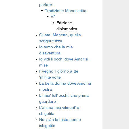
parlare
Tradizione Manoscritta
V2
Edizione
diplomatica
Guata, Manetto, quella
scrignutuzza
Io temo che la mia
disaventura
Io vidi li occhi dove Amor si
mise
I’ vegno ‘l giorno a·tte
‘nfinite volte
La bella donna dove Amor si
mostra
Li mie’ foll’ occhi, che prima
guardaro
L’anima mia vilment’ è
sbigotita
Noi siàn le triste penne
isbigotite