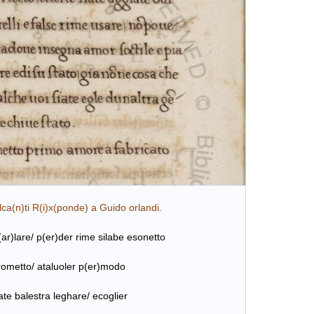
ponde) a Guido orlandi.
)lare/ p(er)der rime silabe esonetto
ataluoler p(er)modo
tra leghare/ ecoglier