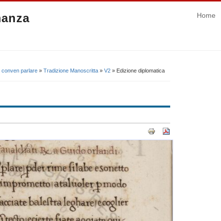
manza
Home
i conven parlare
»
Tradizione Manoscritta
»
V2
» Edizione diplomatica