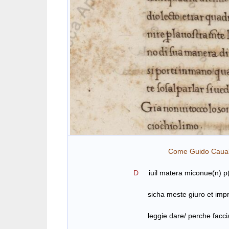
Come Guido Caualca(n)ti R(i)x(
D
iuil matera miconue(n) p(ar
sicha meste giuro et imprometto/ 
leggie dare/ perche facciate bales