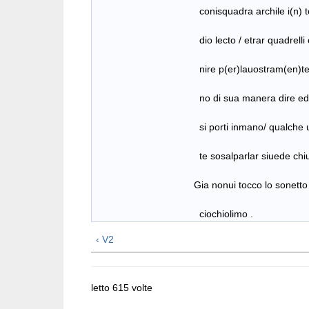
conisquadra archile i(n) tecto /ecie
dio lecto / etrar quadrelli efalse 
nire p(er)lauostram(en)te ladoue i
no di sua manera dire edisu stato
si porti inmano/ qualche uoi siate 
te sosalparlar siuede chiue s
Gia nonui tocco lo sonetto primo 
ciochiolimo .
‹ V2
letto 615 volte