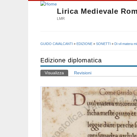
Lirica Medievale Ro
LMR
GUIDO CAVALCANTI
»
EDIZIONE
»
SONETTI
»
Di vil matera m
Tu sei qui
Edizione diplomatica
Visualizza
(scheda attiva)
Revisioni
Schede primarie