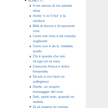
SONETTI
A me stesso di me pietate
vène
Avete ‘n vo’ li fior’ e la
verdura
Biltà di donna e di saccente
core
Certe mie rime a·tte mandar
vogliendo
Certo non è de lo ‘ntelletto
acolto
Chi è questa che vèn,
ch’ogn’om la mira
Ciascuna fresca e dolce
fontanella
Da più a uno face un
sollegismo
Dante, un sospiro
messagger del core
Deh, spiriti miei, quando mi
vedete
Di vil matera mi conven