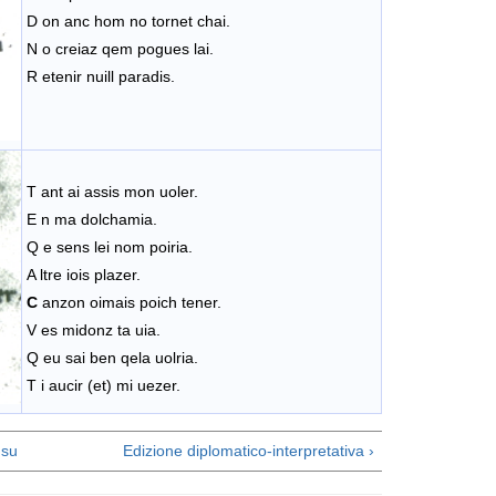
D on anc hom no tornet chai.
N o creiaz qem pogues lai.
R etenir nuill paradis.
T ant ai assis mon uoler.
E n ma dolchamia.
Q e sens lei nom poiria.
A ltre iois plazer.
C
anzon oimais poich tener.
V es midonz ta uia.
Q eu sai ben qela uolria.
T i aucir (et) mi uezer.
su
Edizione diplomatico-interpretativa ›