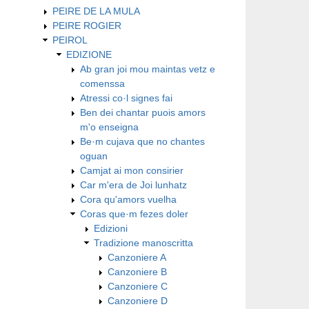
PEIRE DE LA MULA
PEIRE ROGIER
PEIROL
EDIZIONE
Ab gran joi mou maintas vetz e
comenssa
Atressi co·l signes fai
Ben dei chantar puois amors
m'o enseigna
Be·m cujava que no chantes
oguan
Camjat ai mon consirier
Car m'era de Joi lunhatz
Cora qu'amors vuelha
Coras que·m fezes doler
Edizioni
Tradizione manoscritta
Canzoniere A
Canzoniere B
Canzoniere C
Canzoniere D