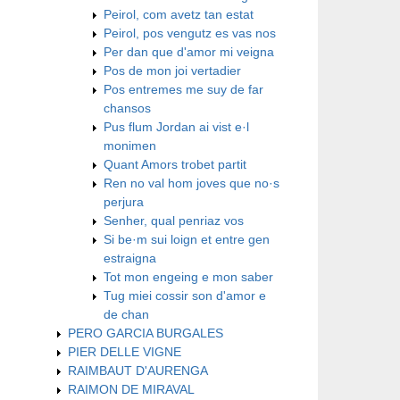
Peirol, com avetz tan estat
Peirol, pos vengutz es vas nos
Per dan que d'amor mi veigna
Pos de mon joi vertadier
Pos entremes me suy de far
chansos
Pus flum Jordan ai vist e·l
monimen
Quant Amors trobet partit
Ren no val hom joves que no·s
perjura
Senher, qual penriaz vos
Si be·m sui loign et entre gen
estraigna
​Tot mon engeing e mon saber
​Tug miei cossir son d'amor e
de chan
PERO GARCIA BURGALES
PIER DELLE VIGNE
RAIMBAUT D'AURENGA
RAIMON DE MIRAVAL