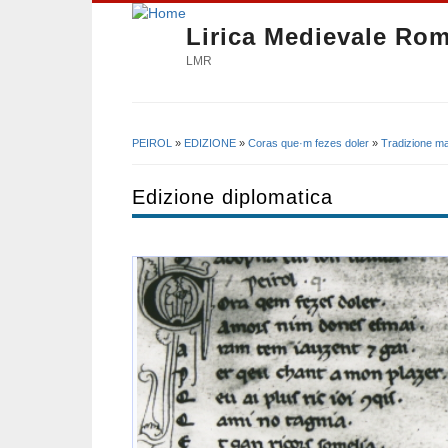
Lirica Medievale Ro
LMR
PEIROL
»
EDIZIONE
»
Coras que·m fezes doler
»
Tradizione ma
Tu sei qui
Edizione diplomatica