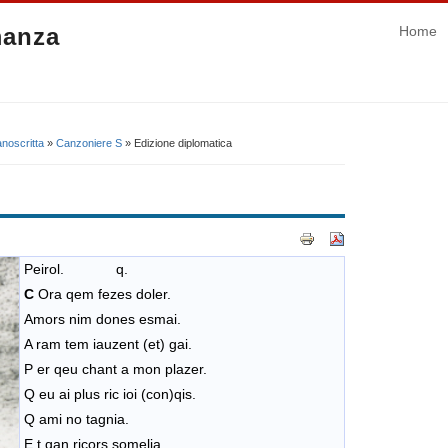
manza
Home
noscritta
»
Canzoniere S
» Edizione diplomatica
Peirol. q.
C
Ora qem fezes doler.
Amors nim dones esmai.
A ram tem iauzent (et) gai.
P er qeu chant a mon plazer.
Q eu ai plus ric ioi (con)qis.
Q ami no tagnia.
E t qan ricors somelia.