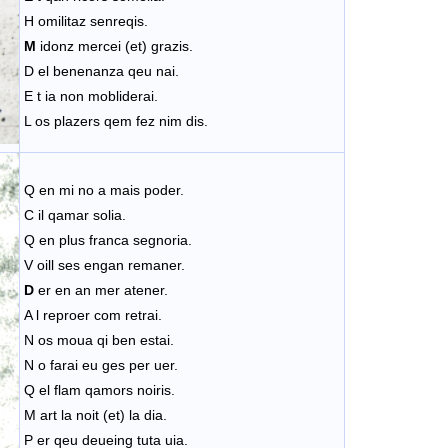
H omilitaz senreqis.
M
idonz mercei (et) grazis.
D el benenanza qeu nai.
E t ia non mobliderai.
L os plazers qem fez nim dis.
Q en mi no a mais poder.
C il qamar solia.
Q en plus franca segnoria.
V oill ses engan remaner.
D
er en an mer atener.
A l reproer com retrai.
N os moua qi ben estai.
N o farai eu ges per uer.
Q el flam qamors noiris.
M art la noit (et) la dia.
P er qeu deueing tuta uia.