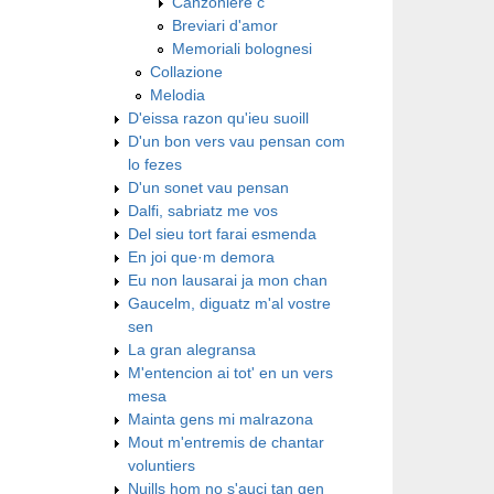
Canzoniere c
Breviari d'amor
Memoriali bolognesi
Collazione
Melodia
D'eissa razon qu'ieu suoill
D'un bon vers vau pensan com
lo fezes
D'un sonet vau pensan
Dalfi, sabriatz me vos
Del sieu tort farai esmenda
En joi que·m demora
Eu non lausarai ja mon chan
Gaucelm, diguatz m'al vostre
sen
La gran alegransa
M'entencion ai tot' en un vers
mesa
Mainta gens mi malrazona
Mout m'entremis de chantar
voluntiers
Nuills hom no s'auci tan gen