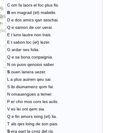
C om fa laors el foc plus fis.
B
en magrad (et) mabelis.
D e dos amics qan seschai.
Q e samon de cor uerai.
E t luns lautre non trais.
E t sabon loc (et) lezer.
G ardar ses folia.
Q e sa bona conpaignia.
N os puos qenoios saber.
S
ouen lanera uezer.
L a plus auinen qeu sai.
S ils diuinamenz qom fai.
N omauengues a temer.
P er cho mos cors les aclis.
V es lei ont qem sia.
Q e fin amors ioing (et) lia.
T als qes loing de son pais.
S
era part la croiz del ris.