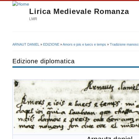
Lirica Medievale Romanza
LMR
ARNAUT DANIEL
»
EDIZIONE
»
Amors e jois e luecs e temps
»
Tradizione manoscr
Tu sei qui
Edizione diplomatica