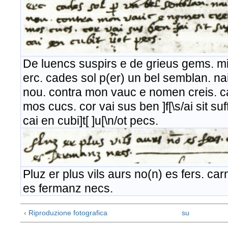
De luencs suspirs e de grieus gems. mi 
erc. cades sol p(er) un bel semblan. n
nou. contra mon vauc e nomen creis. ca
mos cucs. cor vai sus ben ]f[\s/ai sit suf
cai en cubi]t[ ]u[\n/ot pecs.
Pluz er plus vils aurs no(n) es fers. ca
es fermanz necs.
‹ Riproduzione fotografica
su