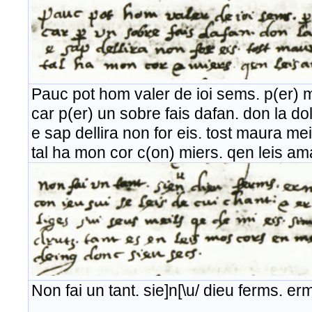
Pauc pot hom valer de ioi sems. p(er) ma
car p(er) un sobre fais dafan. don la d
e sap dellira non for eis. tost maura me
tal ha mon cor c(on) miers. qen leis am
Non fai un tant. sie]n[\u/ dieu ferms. e