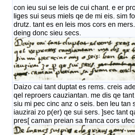
con ieu sui se leis de cui chant. e 
liges sui seus miels qe de mi eis. sim fo
drutz. tant es en leis mos cors en mers.
deing donc sieu secs.
Daizo cai tant duptat es rems. creis ad
qel reproers cauziantan. me dis qe ta
siu mi pec cinc anz o seis. ben leu tan
iauzirai zo p(er) qe sui sers. ]sec tant q
pres[ caman preian sa franca cors ufec