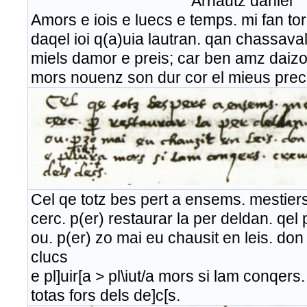
Arnautz daniel
Amors e iois e luecs e temps. mi fan tor
daqel ioi q(a)uia lautran. qan chassava
miels damor e preis; car ben amz daizom
mors nouenz son dur cor el mieus prec
Cel qe totz bes pert a ensems. mestiers
cerc. p(er) restaurar la per deldan. qel 
ou. p(er) zo mai eu chausit en leis. don n
clucs
e pl]uir[a > pl\iut/a mors si lam conqers
totas fors dels de]c[s.