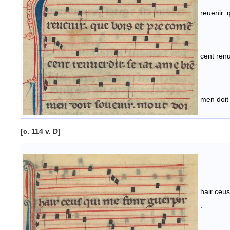
.
reuenir. 
.
.
.
cent renu
.
.
.
men doit
[c. 114 v. D]
,
.
hair ceus
.