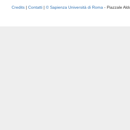
Credits
|
Contatti
|
© Sapienza Università di Roma
- Piazzale A