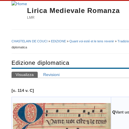
Lirica Medievale Romanza
LMR
CHASTELAIN DE COUCI
»
EDIZIONE
»
Quant voi esté et le tens revenir
»
Tradizi
Tu sei qui
diplomatica
Edizione diplomatica
Visualizza
(scheda attiva)
Revisioni
Schede primarie
[c. 114 v. C]
.
.
Q
Vant uo
.
.