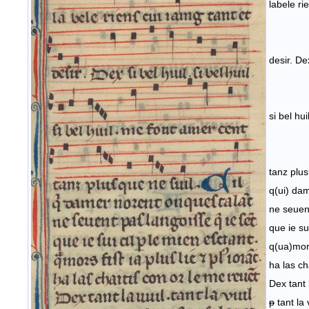
labele rie
.
.
desir. Dex
.
.
si bel hu
.
.
tanz plus
q(ui) dam
ne seuent
que ie su
q(ua)mors 
ha las ch
Dex tant
p
tant la 