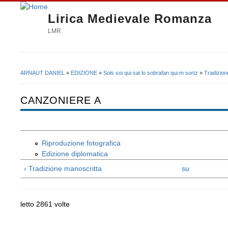
Lirica Medievale Romanza
LMR
ARNAUT DANIEL
»
EDIZIONE
»
Sols soi qui sai lo sobrafan qui∙m sortz
»
Tradizion
Tu sei qui
CANZONIERE A
Riproduzione fotografica
Edizione diplomatica
‹ Tradizione manoscritta
su
letto 2861 volte