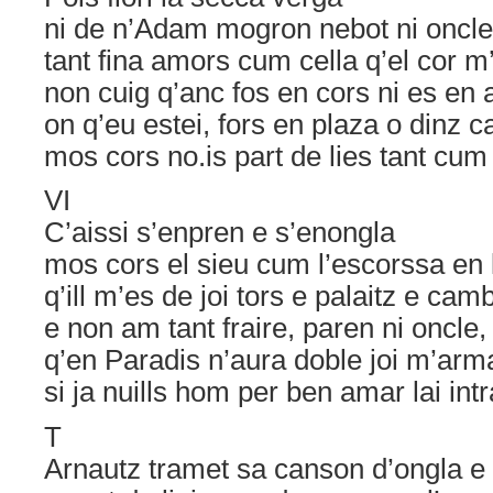
ni de n’Adam mogron nebot ni oncle
tant fina amors cum cella q’el cor m’
non cuig q’anc fos en cors ni es en
on q’eu estei, fors en plaza o dinz 
mos cors no.is part de lies tant cum 
VI
C’aissi s’enpren e s’enongla
mos cors el sieu cum l’escorssa en 
q’ill m’es de joi tors e palaitz e cam
e non am tant fraire, paren ni oncle,
q’en Paradis n’aura doble joi m’arm
si ja nuills hom per ben amar lai intr
T
Arnautz tramet sa canson d’ongla e 