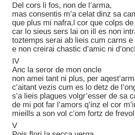
Del cors li fos, non de l’arma,
mas consentis m’a celat dinz sa ca
que plus mi nafra.l cor que colps de
car lo sieus sers lai on ill es non intr
toztemps serai ab lieis cum carns e
e non creirai chastic d’amic ni d’onc
IV
Anc la seror de mon oncle
non amei tant ni plus, per aqest’arm
c’aitant vezis cum es lo detz de l’on
s’a lieis plagues volgr’esser de sa 
de mi pot far l’amors q’inz el cor m’i
mieills a son vol c’om fortz de frevo
V
Pois flori la secca verga