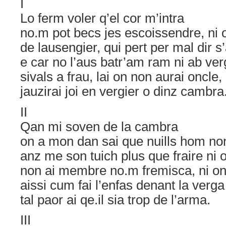
I
Lo ferm voler q’el cor m’intra
no
.
m pot becs jes escoissendre, ni 
de lausengier, qui pert per mal dir s
e car no l’aus batr’am ram ni ab ver
sivals a frau, lai on non aurai oncle,
jauzirai joi en vergier o dinz cambra
II
Qan mi soven de la cambra
on a mon dan sai que nuills hom non
anz me son tuich plus que fraire ni 
non ai membre no
.
m fremisca, ni on
aissi cum fai l’enfas denant la verga
tal paor ai qe.il sia trop de l’arma.
III