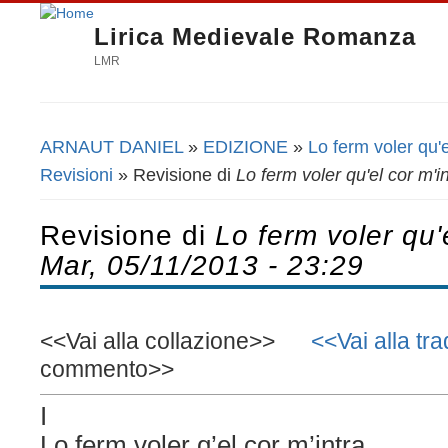
Lirica Medievale Romanza
LMR
ARNAUT DANIEL
»
EDIZIONE
»
Lo ferm voler qu'e
Tu sei qui
Revisioni
» Revisione di
Lo ferm voler qu'el cor m'i
Revisione di
Lo ferm voler qu'e
Mar, 05/11/2013 - 23:29
<<Vai alla collazione>>
<<Vai alla tr
commento>>
I
Lo ferm voler q’el cor m’intra