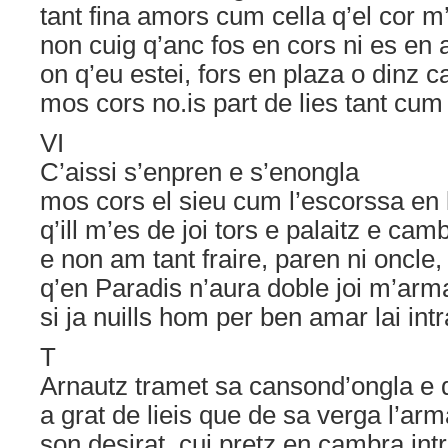
tant fina amors cum cella q’el cor m’
non cuig q’anc fos en cors ni es en
on q’eu estei, fors en plaza o dinz 
mos cors no.is part de lies tant cum 
VI
C’aissi s’enpren e s’enongla
mos cors el sieu cum l’escorssa en 
q’ill m’es de joi tors e palaitz e cam
e non am tant fraire, paren ni oncle,
q’en Paradis n’aura doble joi m’arm
si ja nuills hom per ben amar lai intr
T
Arnautz tramet sa cansond’ongla e d
a grat de lieis que de sa verga l’arm
son desirat, cui pretz en cambra intr