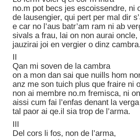
no
.
m pot becs jes escoissendre, ni 
de lausengier, qui pert per mal dir s
e car no l’aus batr’am ram ni ab ver
sivals a frau, lai on non aurai oncle,
jauzirai joi en vergier o dinz cambra
II
Qan mi soven de la cambra
on a mon dan sai que nuills hom non
anz me son tuich plus que fraire ni 
non ai membre no
.
m fremisca, ni on
aissi cum fai l’enfas denant la verga
tal paor ai qe.il sia trop de l’arma.
III
Del cors li fos, non de l’arma,