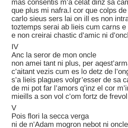
mas consentis m’a celat dinz sa ca
que plus mi nafra.l cor que colps de
carlo sieus sers lai on ill es non intr
toztemps serai ab lieis cum carns e
e non creirai chastic d’amic ni d’onc
IV
Anc la seror de mon oncle
non amei tant ni plus, per aqest’arm
c’aitant vezis cum es lo detz de l’on
s’a lieis plagues volgr’esser de sa 
de mi pot far l’amors q’inz el cor m’i
mieills a son vol c’om fortz de frevo
V
Pois flori la secca verga
ni de n’Adam mogron nebot ni oncle