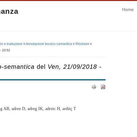
manza
Home
to e traduzione
»
Annotazione lessico-semantica
»
Revisioni
»
- 10:51
o-semantica
del
Ven, 21/09/2018 -
ig AB, adrez D, adreg IK, adreic H, arditç T