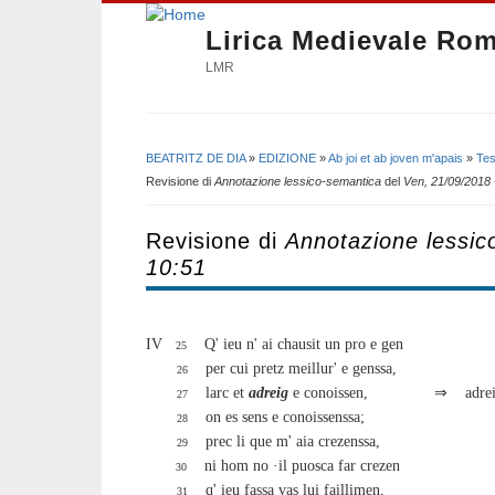
Lirica Medievale Ro
LMR
BEATRITZ DE DIA
»
EDIZIONE
»
Ab joi et ab joven m'apais
»
Tes
Tu sei qui
Revisione di
Annotazione lessico-semantica
del
Ven, 21/09/2018 
Revisione di
Annotazione lessic
10:51
IV
Q' ieu n' ai chausit un pro e gen
25
per cui pretz meillur' e genssa,
26
larc et
adreig
e conoissen,
⇒
adre
27
on es sens e conoissenssa;
28
prec li que m' aia crezenssa,
29
ni hom no ·il puosca far crezen
30
q' ieu fassa vas lui faillimen,
31