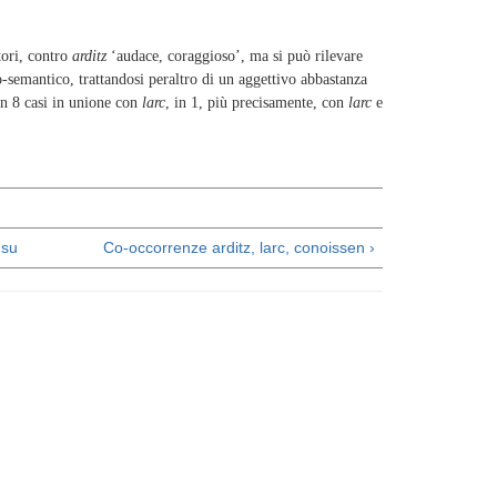
itori, contro
arditz
‘audace, coraggioso’, ma si può rilevare
o-semantico, trattandosi peraltro di un aggettivo abbastanza
in 8 casi in unione con
larc
, in 1, più precisamente, con
larc
e
su
Co-occorrenze arditz, larc, conoissen ›