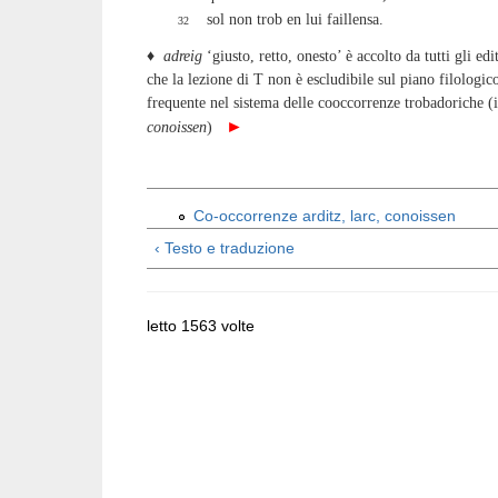
sol non trob en lui faillensa.
32
♦​
adreig
‘giusto, retto, onesto’ è accolto da tutti gli ed
che la lezione di T non è escludibile sul piano filologic
frequente nel sistema delle cooccorrenze trobadoriche (
►
conoissen
)
Co-occorrenze arditz, larc, conoissen
‹ Testo e traduzione
letto 1563 volte