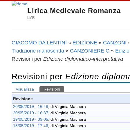
Lirica Medievale Romanza
LMR
GIACOMO DA LENTINI
»
EDIZIONE
»
CANZONI
Tu sei qui
Tradizione manoscritta
»
CANZONIERE C
»
Edizio
Revisioni per
Edizione diplomatico-interpretativa
Revisioni per
Edizione diploma
Visualizza
Revisioni
(scheda attiva)
Schede primarie
Revisione
20/05/2019 - 16:48
, di
Virginia Machera
20/05/2019 - 16:37
, di
Virginia Machera
19/05/2019 - 09:05
, di
Virginia Machera
18/05/2019 - 17:46
, di
Virginia Machera