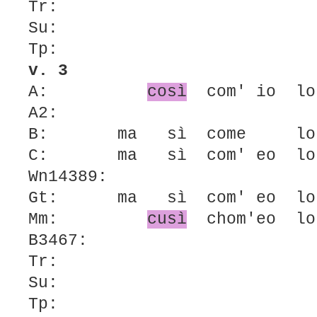
Tr:
Su:
Tp:
v. 3
A:
così
com' io lo 
A2:
B: ma sì come lo s
C: ma sì com' eo lo 
Wn14389:
Gt: ma sì com' eo lo 
Mm:
cusì
chom'eo lo 
B3467:
Tr:
Su:
Tp: