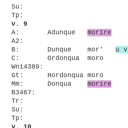
Su:
Tp:
v. 9
A: Adunque
morire
A2:
B: Dunque mor'
u v
C: Ordonqua mor
Wn14389:
Gt: Hordonqua mor
Mm: Donqua
morire
B3467:
Tr:
Su:
Tp:
v. 10