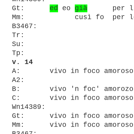
Gt:
ed
eo
già
per lu
Mm:
cusì
fo per lo
B3467:
Tr:
Su:
Tp:
v. 14
A: vivo in foco amoroso
A2:
B: vivo 'n foc' amorozo
C: vivo in foco amoroso
Wn14389:
Gt: vivo in foco amoroso
Mm: vivo in foco amoroso