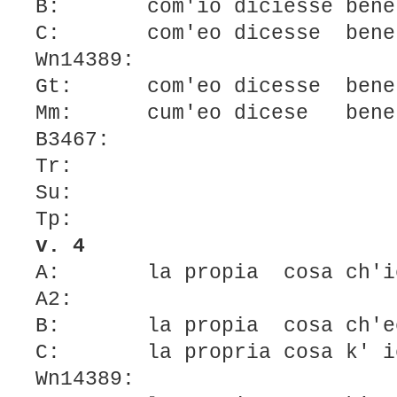
B: com'io diciesse bene
C: com'eo dicesse bene
Wn14389:
Gt: com'eo dicesse bene
Mm: cum'eo dicese bene
B3467:
Tr:
Su:
Tp:
v. 4
A: la propia cosa ch'io 
A2:
B: la propia cosa ch'eo 
C: la propria cosa k' io 
Wn14389: