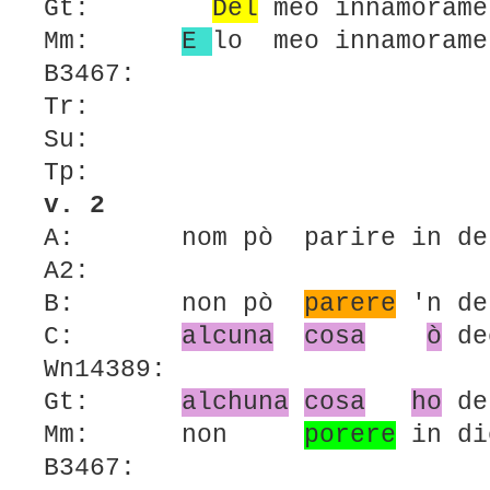
Gt:
Del
meo
innamorame
Mm:
E
lo meo innamorame
B3467:
Tr:
Su:
Tp:
v. 2
A: nom pò parire in de
A2:
B: non pò
parere
'n de
C:
alcuna
cosa
ò
de
Wn14389:
Gt:
alchuna
cosa
ho
de
Mm: non
porere
in di
B3467: