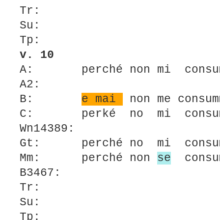
Tr:
Su:
Tp:
v. 10
A: perché non mi consu
A2:
B:
e mai
non me consum
C: perké no mi consu
Wn14389:
Gt: perché no mi consu
Mm: perché non
se
consu
B3467:
Tr:
Su:
Tp: