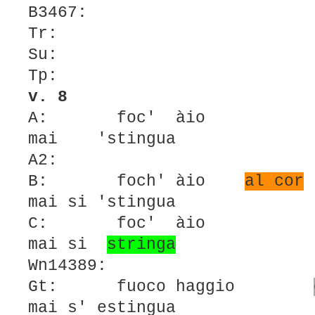
B3467:
Tr:
Su:
Tp:
v. 8
A: foc' àio no
mai 'stingua
A2:
B: foch' àio
al cor
mai si 'stingua
C: foc' àio n
mai si
stringa
Wn14389:
Gt: fuoco haggio
mai s' estingua