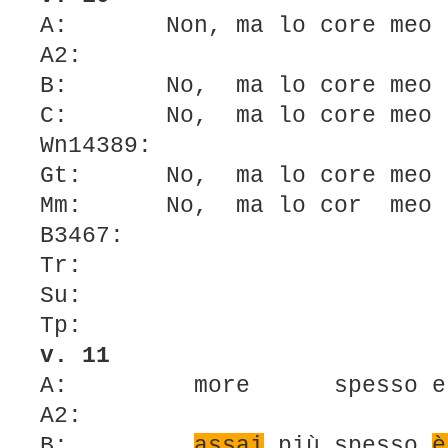
A: Non, ma lo core meo
A2:
B: No, ma lo core meo
C: No, ma lo core meo
Wn14389:
Gt: No, ma lo core meo
Mm: No, ma lo cor meo
B3467:
Tr:
Su:
Tp:
v. 11
A: more spesso 
A2:
B:
assai
più spesso