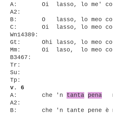
A: Oi lasso, lo me' co
A2:
B: O lasso, lo meo co
C: Oi lasso, lo meo co
Wn14389:
Gt: Ohi lasso, lo meo c
Mm: Oi laso, lo meo co
B3467:
Tr:
Su:
Tp:
v. 6
A: che 'n
tanta
pena
m
A2:
B: che 'n tante pene è 