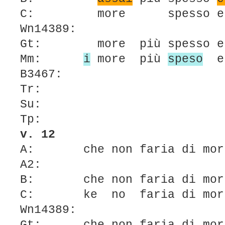
C: more spesso 
Wn14389:
Gt: more più spesso
Mm:
i
more più
speso
e
B3467:
Tr:
Su:
Tp:
v. 12
A: che non faria di mortt
A2:
B: che non faria di mort
C: ke no faria di morte
Wn14389: