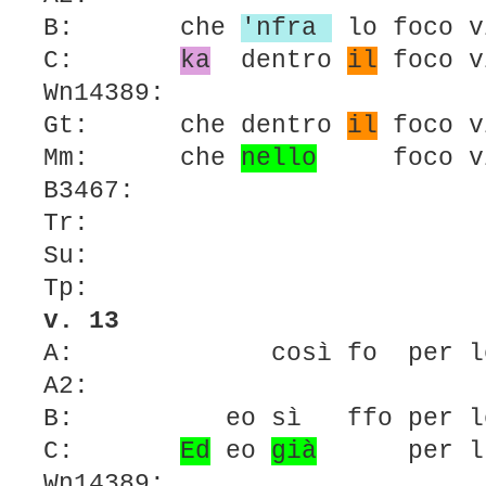
B: che
'nfra
lo foco
C:
ka
dentro
il
foco
Wn14389:
Gt: che dentro
il
foco
Mm: che
nello
foco
B3467:
Tr:
Su:
Tp:
v. 13
A:
così
fo per l
A2:
B: eo sì ffo per l
C:
Ed
eo
già
per lun
Wn14389: