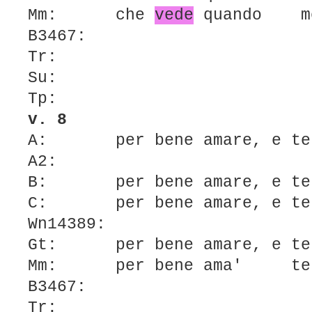
Mm: che
vede
quando m
B3467:
Tr:
Su:
Tp:
v. 8
A: per bene amare, e te
A2:
B: per bene amare, e te
C: per bene amare, e 
Wn14389:
Gt: per bene amare, e 
Mm: per bene ama'
te
B3467:
Tr: