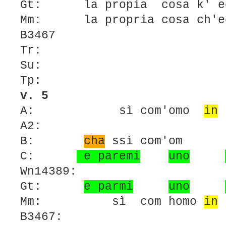
Gt: la propia cosa k' eo 
Mm: la propria cosa ch'eo
B3467
Tr:
Su:
Tp:
v. 5
A: sì com'omo
in
p
A2:
B:
cha
ssì com'om p
C:
e paremi
uno
Wn14389:
Gt:
e parmi
uno
Mm: sì com homo
in
p
B3467: