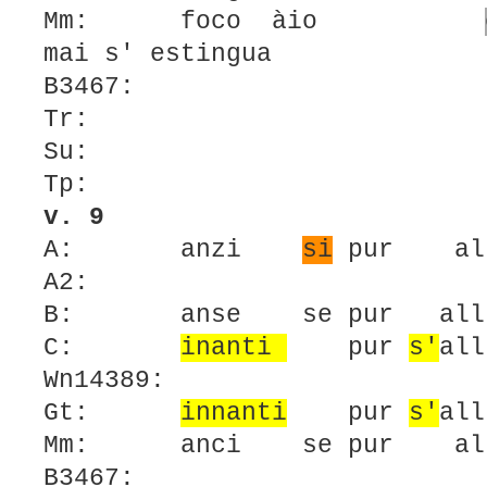
Mm: foco àio
mai s' estingua
B3467:
Tr:
Su:
Tp:
v. 9
A: anzi
si
pur alu
A2:
B: anse
se
pur all
C:
inanti
pur
s'
al
Wn14389:
Gt:
innanti
pur
s'
all
Mm: anci
se
pur alu
B3467: