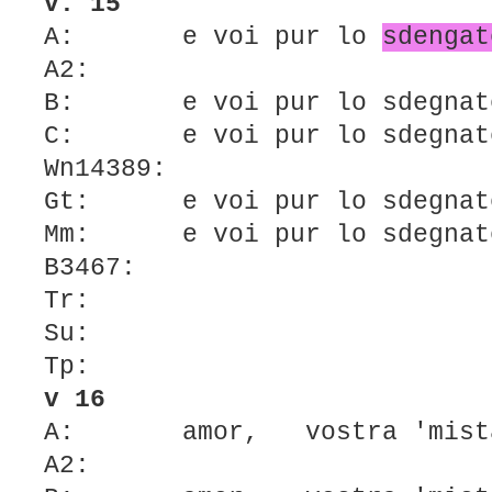
v. 15
A: e voi pur lo
sdengat
A2:
B: e voi pur lo sdegnat
C: e voi pur lo sdegna
Wn14389:
Gt: e voi pur lo sdegna
Mm: e voi pur lo sdegnat
B3467:
Tr:
Su:
Tp:
v 16
A: amor, vostra 'mist
A2: