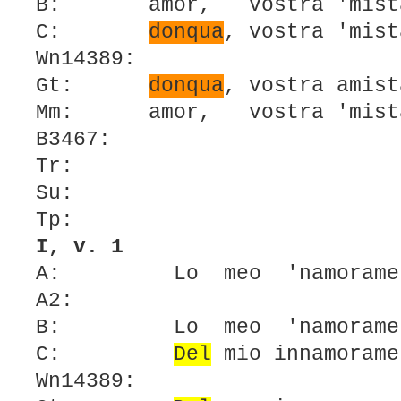
B: amor, vostra 'mist
C:
donqua
, vostra 'mis
Wn14389:
Gt:
donqua
, vostra amist
Mm: amor, vostra 'mist
B3467:
Tr:
Su:
Tp:
I, v. 1
A: Lo meo 'namoramen
A2:
B: Lo meo 'namoramen
C:
Del
mio
innamorame
Wn14389: