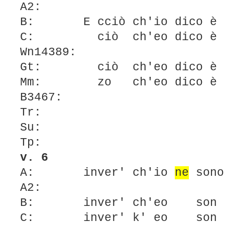
A2:
B: E cciò ch'io dico è 
C: ciò ch'eo dico è 
Wn14389:
Gt: ciò ch'eo dico è n
Mm: zo ch'eo dico è n
B3467:
Tr:
Su:
Tp:
v. 6
A: inver' ch'io
ne
sono
A2:
B: inver' ch'eo son d
C: inver' k' eo son