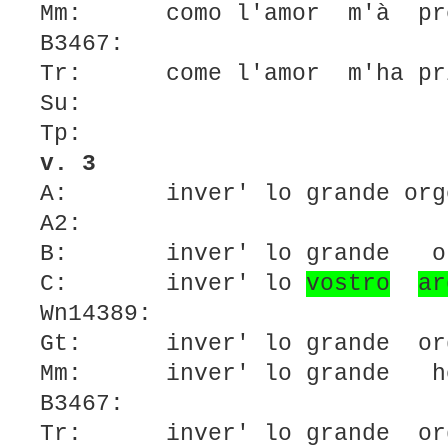
Mm: como l'amor m'à pr
B3467:
Tr: come l'amor m'ha pr
Su:
Tp:
v. 3
A: inver' lo grande orgo
A2:
B: inver' lo grande or
C: inver' lo
vostro
ar
Wn14389:
Gt: inver' lo grande org
Mm: inver' lo grande ho
B3467:
Tr: inver' lo grande org