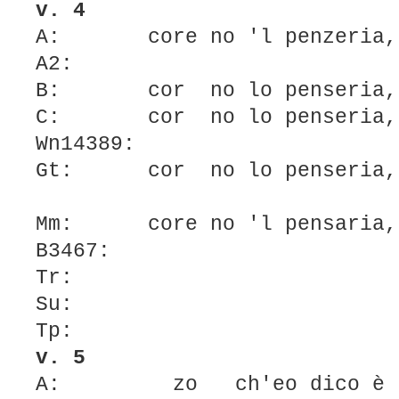
v. 4
A: core no 'l penzeria, n
A2:
B: cor no lo penseria, n
C: cor no lo penseria, n
Wn14389:
Gt: cor no lo penseria, n
Mm: core no 'l pensaria,
B3467:
Tr:
Su:
Tp:
v. 5
A: zo ch'eo dico è n