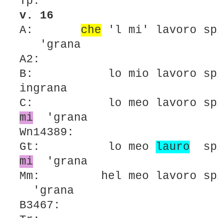
Tp:
v. 16
A:
che
'l mi' lavoro s
'grana
A2:
B: lo mio lavoro s
ingrana
C: lo meo lavoro sp
mi
'grana
Wn14389:
Gt: lo meo
lauro
sp
mi
'grana
Mm: hel meo lavoro s
'grana
B3467: