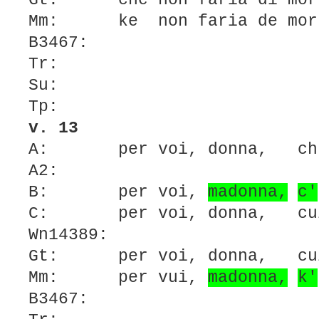
Gt: che non faria di mort
Mm: ke non faria de mort
B3467:
Tr:
Su:
Tp:
v. 13
A: per voi, donna, chu
A2:
B: per voi,
madonna,
c'
C: per voi, donna, cu
Wn14389:
Gt: per voi, donna, cui
Mm: per vui,
madonna,
k'
B3467: