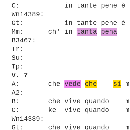
C: in tante pene è m
Wn14389:
Gt: in tante pene è m
Mm: ch' in
tanta
pena
m
B3467:
Tr:
Su:
Tp:
v. 7
A: che
vede
che
si
m
A2:
B: che vive quando m
C: ke vive quando mo
Wn14389:
Gt: che vive quando m