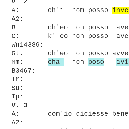
v. 2
A: ch'i nom posso
inve
A2:
B: ch'eo non posso ave
C: k' eo non posso ave
Wn14389:
Gt: ch'eo non posso avve
Mm:
cha
non
poso
avi
B3467:
Tr:
Su:
Tp:
v. 3
A: com'io diciesse bene
A2: