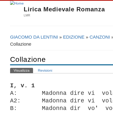
Lirica Medievale Romanza
LMR
GIACOMO DA LENTINI
»
EDIZIONE
»
CANZONI
Tu sei qui
Collazione
Collazione
Visualizza
(scheda attiva)
Revisioni
Schede primarie
I, v. 1
A: Madonna dire vi vol
A2: Madonna dire vi vol
B: Madonna dir vo
'
vog