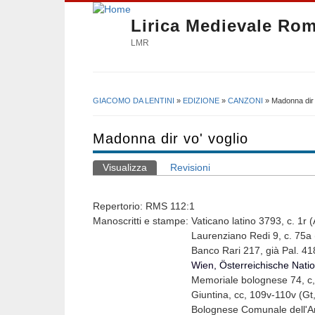
Lirica Medievale Ro
LMR
GIACOMO DA LENTINI
»
EDIZIONE
»
CANZONI
» Madonna dir 
Tu sei qui
Madonna dir vo' voglio
Visualizza
(scheda attiva)
Revisioni
Schede primarie
Repertorio: RMS 112:1
Manoscritti e stampe: Vaticano latino 3793, c. 1r (A 
Laurenziano Redi 9, c. 75a (B -55,
Banco Rari 217, già Pal. 418, c. 21v 
Wien,
Österreichische Natio
Memoriale bolognese 74, c, 2
Giuntina, cc, 109v-110v (Gt, sigl
Bolognese Comunale dell'Archiginnasi