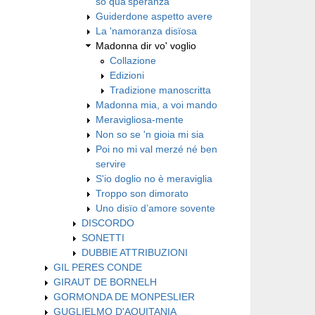
so qua’speranza
Guiderdone aspetto avere
La 'namoranza disïosa
Madonna dir vo' voglio
Collazione
Edizioni
Tradizione manoscritta
Madonna mia, a voi mando
Meravigliosa-mente
Non so se 'n gioia mi sia
Poi no mi val merzé né ben
servire
S'io doglio no è meraviglia
Troppo son dimorato
Uno disïo d’amore sovente
DISCORDO
SONETTI
DUBBIE ATTRIBUZIONI
GIL PERES CONDE
GIRAUT DE BORNELH
GORMONDA DE MONPESLIER
GUGLIELMO D'AQUITANIA