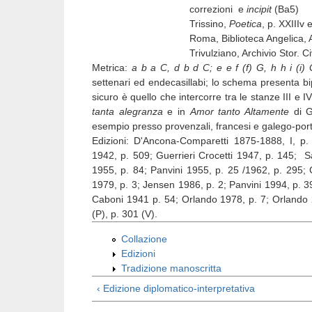
correzioni e
incipit
(Ba5)
Trissino,
Poetica
, p. XXIIIv 
Roma, Biblioteca Angelica, Aut. 7.1
Trivulziano, Archivio Stor. Civico di M
Metrica:
a b a C, d b d C; e e f (f) G, h h i (i)
settenari ed endecasillabi; lo schema presenta bip
sicuro è quello che intercorre tra le stanze III e IV
tanta alegranza
e in
Amor tanto Altamente
di G
esempio presso provenzali, francesi e galego-port
Edizioni: D'Ancona-Comparetti 1875-1888, I, p
1942, p. 509; Guerrieri Crocetti 1947, p. 145; S
1955, p. 84; Panvini 1955, p. 25 /1962, p. 295; C
1979, p. 3; Jensen 1986, p. 2; Panvini 1994, p. 39;
Caboni 1941 p. 54; Orlando 1978, p. 7; Orlando 2
(P), p. 301 (V).
Collazione
Edizioni
Tradizione manoscritta
‹ Edizione diplomatico-interpretativa