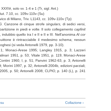
e XXXVr, solo vv. 1-4 e 1 (Tr, sigl. Ant.)
0, cc. 109v-110v (Su)
ilano, Triv. L1143, cc. 109v-110v (Tp)
 G.
Canzone di cinque strofe
singulars,
di sedici versi,
artizione in piedi e volte. Il solo collegamento
capfinit
, indubbio quello tra I e II e II e III. Nell'anonima
Al cor
uittone è rintracciabile il medesimo schema; nessun
oghesi (si veda Antonelli 1979, pp. 3-10).
. 1; Monaci-Arese 1995; Langley 1915, p. 3; Lazzeri
alinari 1951, p. 53; Vitale 1951, p. 119; Monaci-Arese
ontini 1960, I, p. 51; Panvini 1962-63, p. 3; Antonelli
 Morini 1997, p. 32; Antonelli 2004b, edizioni parziali;
005, p. 50; Antonelli 2008; CLPIO, p. 140 (L), p. 241
su
Collazione ›