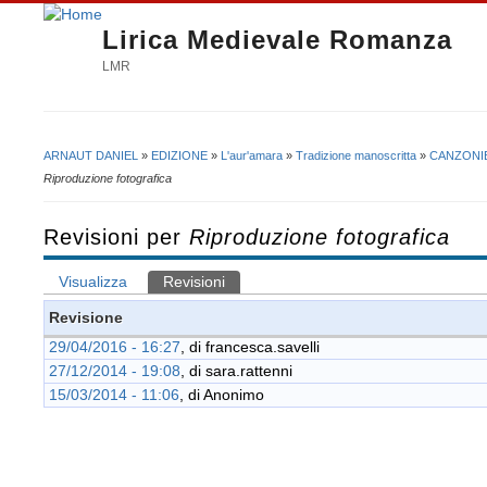
Lirica Medievale Romanza
LMR
ARNAUT DANIEL
»
EDIZIONE
»
L'aur'amara
»
Tradizione manoscritta
»
CANZONIE
Tu sei qui
Riproduzione fotografica
Revisioni per
Riproduzione fotografica
Visualizza
Revisioni
(scheda attiva)
Schede primarie
Revisione
29/04/2016 - 16:27
, di
francesca.savelli
27/12/2014 - 19:08
, di
sara.rattenni
15/03/2014 - 11:06
, di
Anonimo