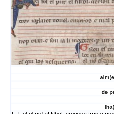
aim(e
de
p
lha(