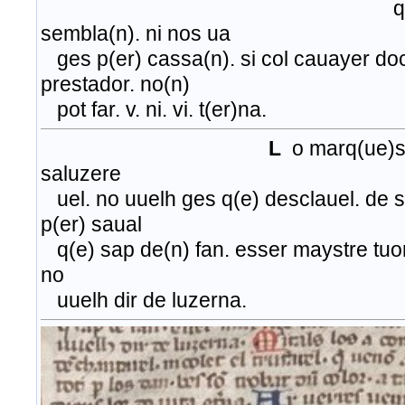
q(e)l no(n) es
sembla(n). ni nos ua
ges p(er) cassa(n). si col cauayer doc
prestador. no(n)
pot far. v. ni. vi. t(er)na.
L
o marq(ue)s
saluzere
uel. no uuelh ges q(e) desclauel. de sa
p(er) saual
q(e) sap de(n) fan. esser maystre tuor.
no
uuelh dir de luzerna.