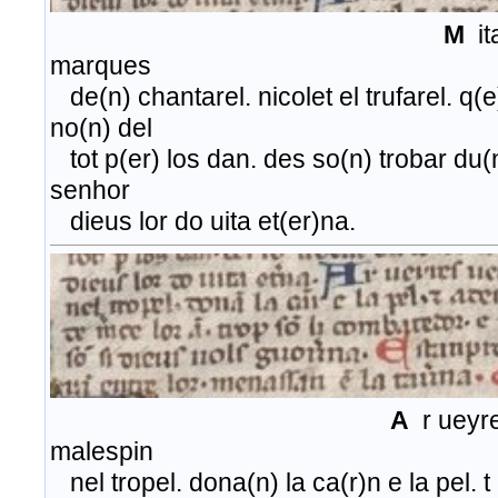
M
ita
marques
de(n) chantarel. nicolet el trufarel. q(
no(n) del
tot p(er) los dan. des so(n) trobar du(n)
senhor
dieus lor do uita et(er)na.
A
r ueyre
malespin
nel tropel. dona(n) la ca(r)n e la pel. 