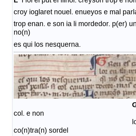
L
I fol el put el filhol. creyson trop e no
croy ioglaret nouel. enueyos e mal par
trop enan. e son ia li mordedor. p(er) u
no(n)
es qui los nesquerna.
col. e non
lor en fa reuel. 
co(n)tra(n) sordel