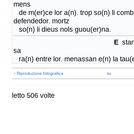
mens
de m(er)ce lor a(n). trop so(n) li comb
defendedor. mortz
so(n) li dieus nols guou(er)na.
E
sta
sa
ra(n) entre lor. menassan e(n) la
‹ Riproduzione fotografica
su
letto 506 volte