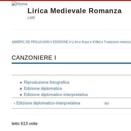
Lirica Medievale Romanza
LMR
AIMERIC DE PEGUILHAN
»
EDIZIONE
»
Li fol e·ill put e·ill fillol
»
Tradizione manoscr
Tu sei qui
CANZONIERE I
Riproduzione fotografica
Edizione diplomatica
Edizione diplomatico-interpretativa
‹ Edizione diplomatico-interpretativa
su
letto 613 volte