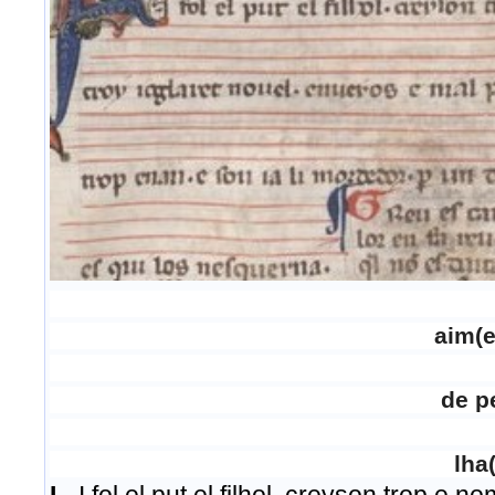
aim(e
de
p
lha(