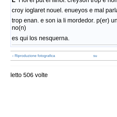
L
I fol el put el filhol. creyson trop e no
croy ioglaret nouel. enueyos e mal par
trop enan. e son ia li mordedor. p(er) u
no(n)
es qui los nesquerna.
‹ Riproduzione fotografica
su
letto 506 volte