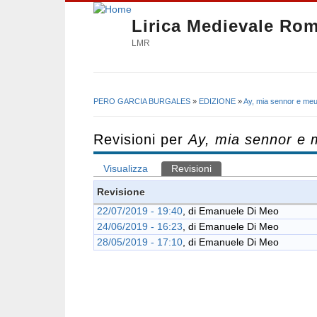
Lirica Medievale Ro
LMR
PERO GARCIA BURGALES
»
EDIZIONE
»
Ay, mia sennor e me
Tu sei qui
Revisioni per
Ay, mia sennor e
Visualizza
Revisioni
(scheda attiva)
Schede primarie
Revisione
22/07/2019 - 19:40
, di
Emanuele Di Meo
24/06/2019 - 16:23
, di
Emanuele Di Meo
28/05/2019 - 17:10
, di
Emanuele Di Meo