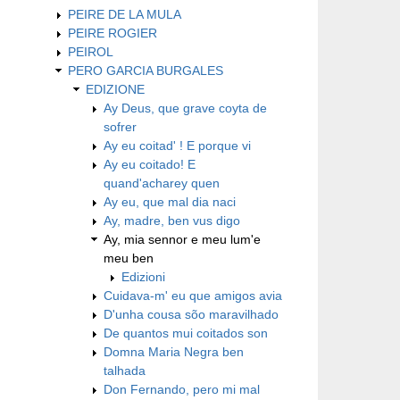
PEIRE DE LA MULA
PEIRE ROGIER
PEIROL
PERO GARCIA BURGALES
EDIZIONE
Ay Deus, que grave coyta de
sofrer
Ay eu coitad' ! E porque vi
Ay eu coitado! E
quand'acharey quen
Ay eu, que mal dia naci
Ay, madre, ben vus digo
Ay, mia sennor e meu lum'e
meu ben
Edizioni
Cuidava-m' eu que amigos avia
D'unha cousa sõo maravilhado
De quantos mui coitados son
Domna Maria Negra ben
talhada
Don Fernando, pero mi mal