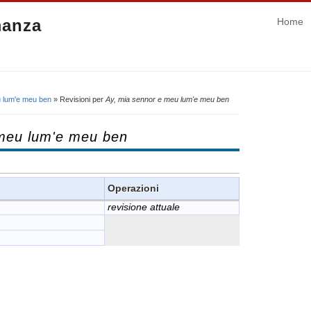
manza
Home
u lum'e meu ben
» Revisioni per
Ay, mia sennor e meu lum'e meu ben
 meu lum'e meu ben
Operazioni
revisione attuale