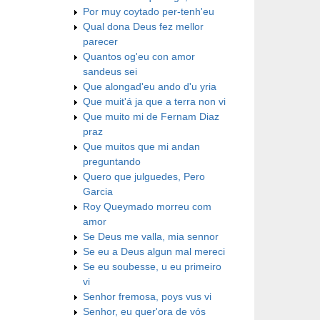
Por muy coytado per-tenh'eu
Qual dona Deus fez mellor
parecer
Quantos og'eu con amor
sandeus sei
Que alongad'eu ando d'u yria
Que muit'á ja que a terra non vi
Que muito mi de Fernam Diaz
praz
Que muitos que mi andan
preguntando
Quero que julguedes, Pero
Garcia
Roy Queymado morreu com
amor
Se Deus me valla, mia sennor
Se eu a Deus algun mal mereci
Se eu soubesse, u eu primeiro
vi
Senhor fremosa, poys vus vi
Senhor, eu quer'ora de vós