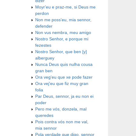
dizer
Moyr'eu e praz-me, si Deus me
perdon
Non me poss'eu, mia sennor,
defender
Non vus nembra, meu amigo
Nostro Senhor, e porque mi
fezestes
Nostro Senhor, que ben [y]
alberguey
Nunca Deus quis nulha cousa
gran ben
Ora veg'eu que xe pode fazer
Ora vej'eu que fiz muy gran
folia
Par Deus, sennor, ja eu non ei
poder
Pero me vós, donzela, mal
queredes
Pois contra vós non me val,
mia sennor
Pola verdade que digo, sennor