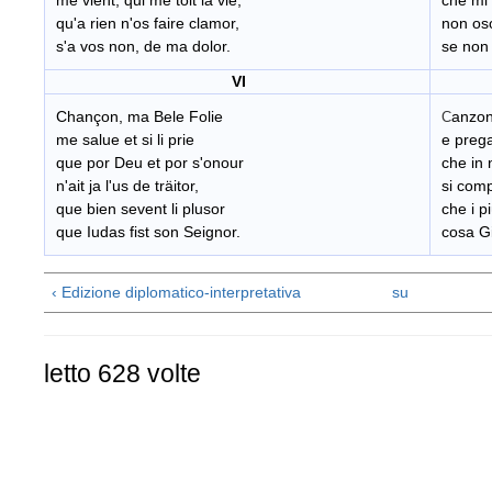
me vient, qui me tolt la vie,
che mi t
qu'a rien n'os faire clamor,
non oso
s'a vos non, de ma dolor.
se non 
VI
Chançon, ma Bele Folie
anzon
C
me salue et si li prie
e preg
que por Deu et por s'onour
che in 
n'ait ja l'us de träitor,
si comp
que bien sevent li plusor
che i 
que Iudas fist son Seignor.
cosa G
‹ Edizione diplomatico-interpretativa
su
letto 628 volte