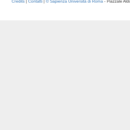
Credits
|
Contatti
|
© Sapienza Università di Roma
- Piazzale A