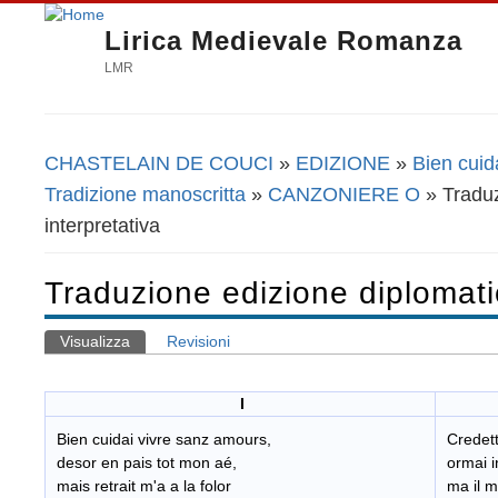
Lirica Medievale Romanza
LMR
CHASTELAIN DE COUCI
»
EDIZIONE
»
Bien cuid
Tu sei qui
Tradizione manoscritta
»
CANZONIERE O
» Traduz
interpretativa
Traduzione edizione diplomatic
Visualizza
(scheda attiva)
Revisioni
Schede primarie
I
Bien cuidai vivre sanz amours,
Credett
desor en pais tot mon aé,
ormai i
mais retrait m'a a la folor
ma il m