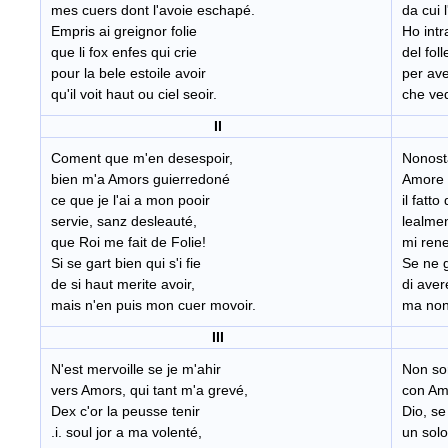
mes cuers dont l'avoie eschapé.
da cui 
Empris ai greignor folie
Ho int
que li fox enfes qui crie
del fol
pour la bele estoile avoir
per ave
qu'il voit haut ou ciel seoir.
che ved
II
Coment que m'en desespoir,
Nonost
bien m'a Amors guierredoné
Amore 
ce que je l'ai a mon pooir
il fatto
servie, sanz desleauté,
lealme
que Roi me fait de Folie!
mi rene
Si se gart bien qui s'i fie
Se ne g
de si haut merite avoir,
di aver
mais n'en puis mon cuer movoir.
ma non 
III
N'est mervoille se je m'ahir
Non sor
vers Amors, qui tant m'a grevé,
con Am
Dex c'or la peusse tenir
Dio, se
.i. soul jor a ma volenté,
un solo