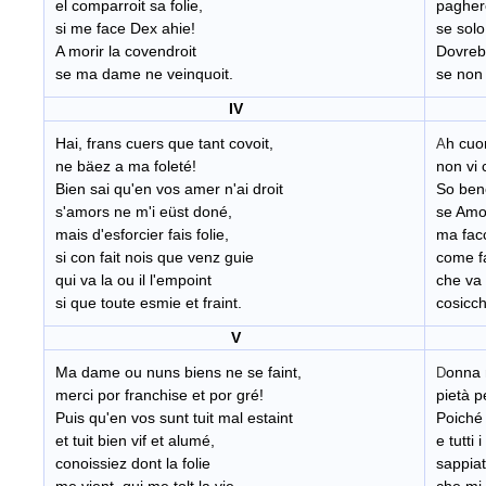
el comparroit sa folie,
paghere
si me face Dex ahie!
se solo
A morir la covendroit
Dovreb
se ma dame ne veinquoit.
se non
IV
Hai, frans cuers que tant covoit,
h cuo
A
ne bäez a ma foleté!
non vi 
Bien sai qu'en vos amer n'ai droit
So bene
s'amors ne m'i eüst doné,
se Amo
mais d'esforcier fais folie,
ma facc
si con fait nois que venz guie
come fa
qui va la ou il l'empoint
che va 
si que toute esmie et fraint.
cosicch
V
Ma dame ou nuns biens ne se faint,
onna 
D
merci por franchise et por gré!
pietà p
Puis qu'en vos sunt tuit mal estaint
Poiché 
et tuit bien vif et alumé,
e tutti 
conoissiez dont la folie
sappiat