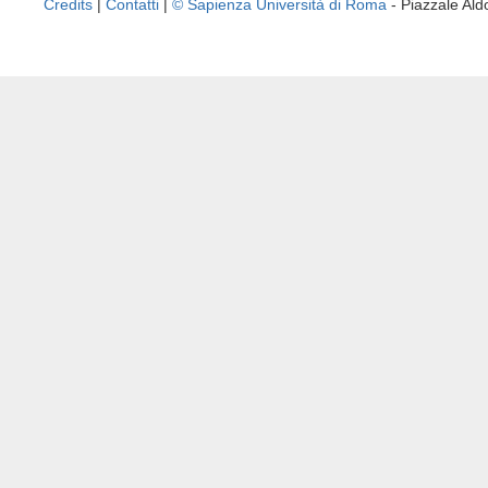
Credits
|
Contatti
|
© Sapienza Università di Roma
- Piazzale A