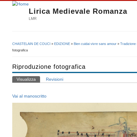
Lirica Medievale Romanza
LMR
CHASTELAIN DE COUCI
»
EDIZIONE
»
Bien cuidai vivre sans amour
»
Tradizione
Tu sei qui
fotografica
Riproduzione fotografica
Visualizza
(scheda attiva)
Revisioni
Schede primarie
Vai al manoscritto