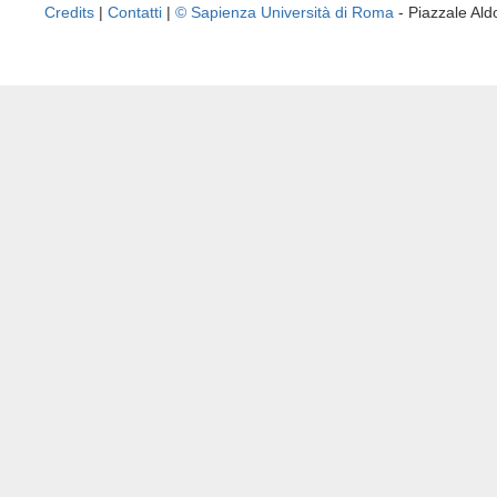
Credits
|
Contatti
|
© Sapienza Università di Roma
- Piazzale A