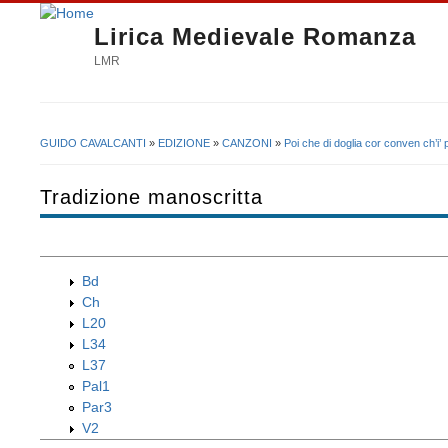
Lirica Medievale Romanza
LMR
GUIDO CAVALCANTI
»
EDIZIONE
»
CANZONI
»
Poi che di doglia cor conven ch’i’ p
Tu sei qui
Tradizione manoscritta
Bd
Ch
L20
L34
L37
Pal1
Par3
V2