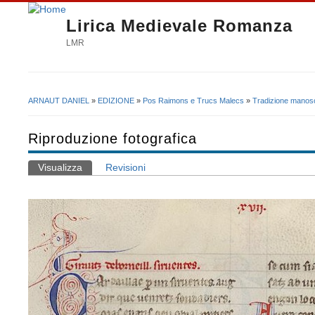
Lirica Medievale Romanza
LMR
ARNAUT DANIEL
»
EDIZIONE
»
Pos Raimons e Trucs Malecs
»
Tradizione manosc
Tu sei qui
Riproduzione fotografica
Visualizza
(scheda attiva)
Revisioni
Schede primarie