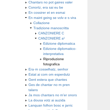
Chantars no pot gaires valer
Conortz, era sai eu be
En cossirer et en esmai
En maint geing se volv e·s vira
Collazione
Tradizione manoscritta
CANZONIERE C
CANZONIERE a¹
Edizione diplomatica
Edizione diplomatico-
interpretativa
Riproduzione
fotografica
Era·m cosselhatz, senhor
Estat ai com om esperdutz
Gent estera que chantes
Ges de chantar no·m pren
talans
Ja mos chantars no m'er onors
La dousa votz ai auzida
Lanquan folhon bosc e jarric