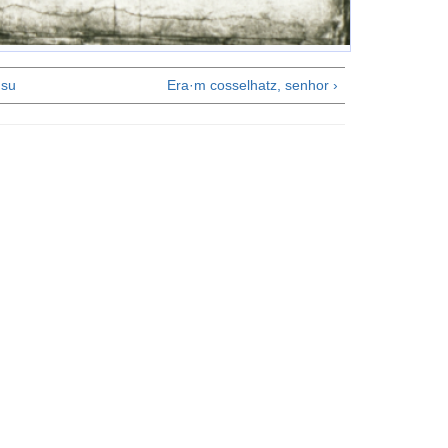
su
Era·m cosselhatz, senhor ›