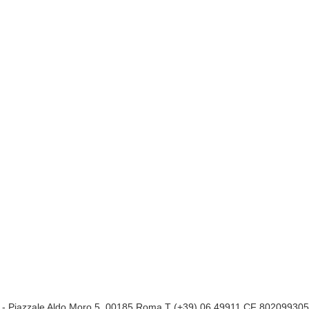
a
- Piazzale Aldo Moro 5, 00185 Roma T (+39) 06 49911 CF 80209930