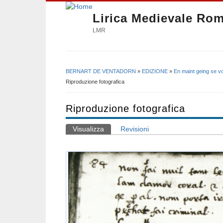
Lirica Medievale Ro
LMR
BERNART DE VENTADORN
»
EDIZIONE
»
En maint geing se vo
Tu sei qui
Riproduzione fotografica
Riproduzione fotografica
Visualizza
(scheda attiva)
Revisioni
Schede primarie