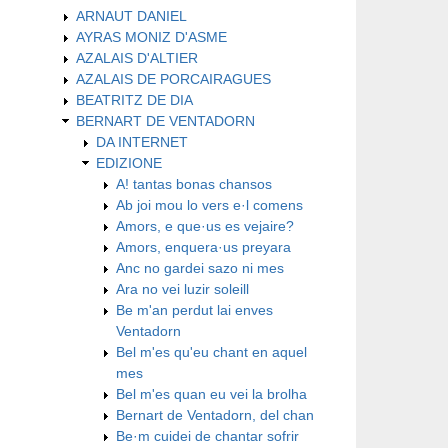
ARNAUT DANIEL
AYRAS MONIZ D'ASME
AZALAIS D'ALTIER
AZALAIS DE PORCAIRAGUES
BEATRITZ DE DIA
BERNART DE VENTADORN
DA INTERNET
EDIZIONE
A! tantas bonas chansos
Ab joi mou lo vers e·l comens
Amors, e que·us es vejaire?
Amors, enquera·us preyara
Anc no gardei sazo ni mes
Ara no vei luzir soleill
Be m'an perdut lai enves
Ventadorn
Bel m'es qu'eu chant en aquel
mes
Bel m'es quan eu vei la brolha
Bernart de Ventadorn, del chan
Be·m cuidei de chantar sofrir