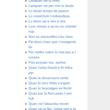
Lanquan vei la foilla
Lanquan vei per mei la landa
Lo doutz temps de pascor
Lo rossinhols s'esbaudeya
Lo tems vai e ven e vire
Lonc temps a qu'eu no chantei
mai
Non es meravelha s'eu chan
Pel dous chan que·l rossignols
fai
Per melhs cobrir lo mal pes e·l
cossire
Pois preyatz me, senhor
Quan l'erba fresch'e·lh folha
par
Quan la douss'aura venta
Quan la verz folha s'espan
Quan lo boscatges es floritz
Quan par la flors josta·l vert
foill
Quan vei l'alauzeta mover
Quan vei la flor, l'erba vert e la