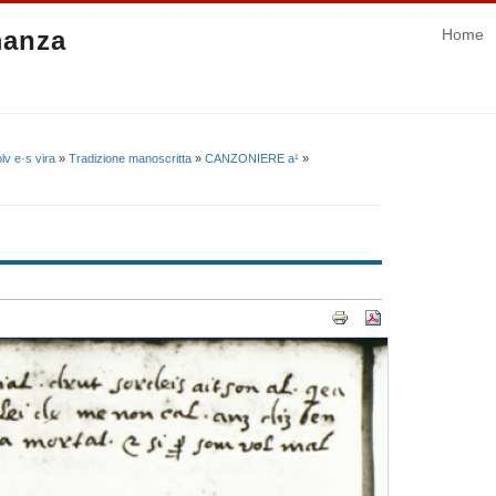
manza
Home
lv e·s vira
»
Tradizione manoscritta
»
CANZONIERE a¹
»